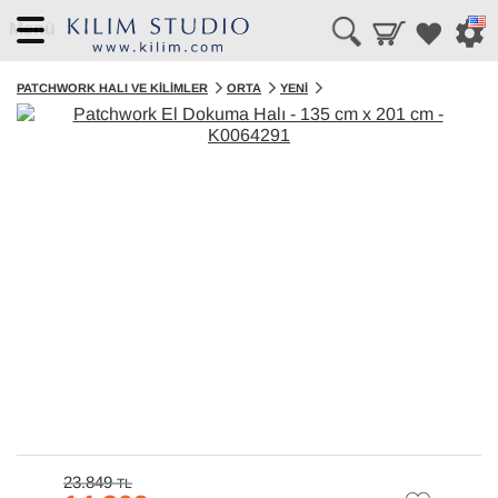
Menü
PATCHWORK HALI VE KILIMLER
ORTA
YENI
23.849
TL