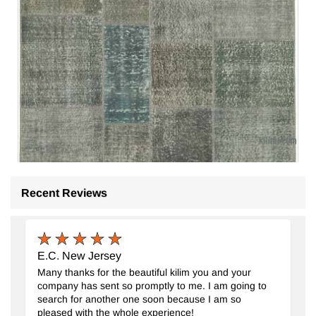
Recent Reviews
Patchwork El Dokuma Halı
- K0064165
171 cm x 239 cm
18.554
TL
E.C. New Jersey
Many thanks for the beautiful kilim you and your
company has sent so promptly to me. I am going to
search for another one soon because I am so
pleased with the whole experience!