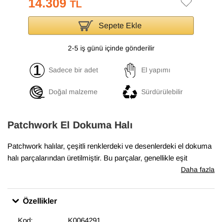
14.309
TL
Sepete Ekle
2-5 iş günü içinde gönderilir
Sadece bir adet
El yapımı
Doğal malzeme
Sürdürülebilir
Patchwork El Dokuma Halı
Patchwork halılar, çeşitli renklerdeki ve desenlerdeki el dokuma
halı parçalarından üretilmiştir. Bu parçalar, genellikle eşit
boyutlarda ve düzenli şekillerde kesilir ve sonra yan yana ve üst
Daha fazla
üste yerleştirilerek bir halı oluşturulur. Boyalı patchwork halılar,
bu parçaların önce boyanmış olarak kullanıldığı halılardır. Boyalı
Özellikler
patchwork halılar, evlerde ve ofislerde sıcak bir hava
yaratmakta, aynı zamanda odaların dekorasyonunda etkileyici
Kod:
K0064291