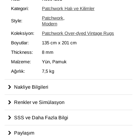
bir unsur olarak kullanılmaktadır.
Kategori:
Patchwork Halı ve Kilimler
Patchwork
,
Style:
Modern
Koleksiyon:
Patchwork Over-dyed Vintage Rugs
Boyutlar:
135 cm
x
201 cm
Thickness:
8 mm
Malzeme:
Yün, Pamuk
Ağırlık:
7,5 kg
Nakliye Bilgileri
Renkler ve Simülasyon
SSS ve Daha Fazla Bilgi
Paylaşım