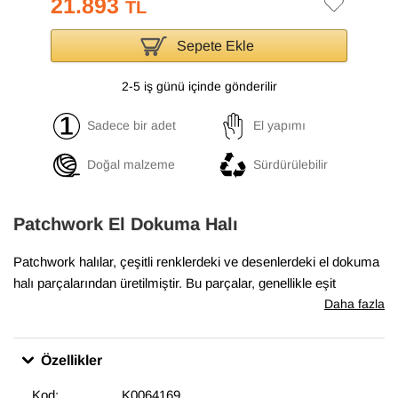
21.893
TL
Sepete Ekle
2-5 iş günü içinde gönderilir
Sadece bir adet
El yapımı
Doğal malzeme
Sürdürülebilir
Patchwork El Dokuma Halı
Patchwork halılar, çeşitli renklerdeki ve desenlerdeki el dokuma
halı parçalarından üretilmiştir. Bu parçalar, genellikle eşit
boyutlarda ve düzenli şekillerde kesilir ve sonra yan yana ve üst
Daha fazla
üste yerleştirilerek bir halı oluşturulur. Boyalı patchwork halılar,
bu parçaların önce boyanmış olarak kullanıldığı halılardır. Boyalı
Özellikler
patchwork halılar, evlerde ve ofislerde sıcak bir hava
yaratmakta, aynı zamanda odaların dekorasyonunda etkileyici
Kod:
K0064169