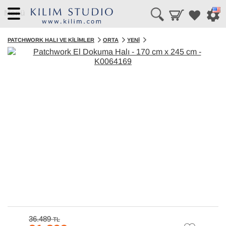
Menü
PATCHWORK HALI VE KILIMLER
ORTA
YENI
36.489
TL