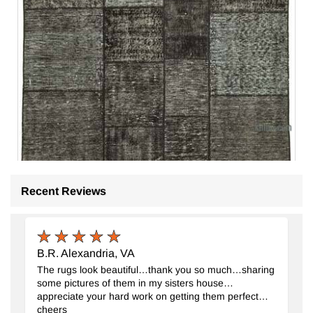
Patchwork El Dokuma Halı
Recent Reviews
- K0064226
171 cm x 246 cm
18.936
TL
B.R. Alexandria, VA
The rugs look beautiful…thank you so much…sharing
some pictures of them in my sisters house…
appreciate your hard work on getting them perfect…
cheers