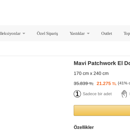
lleksiyonlar
Özel Sipariş
Yastıklar
Outlet
Top
+
+
Mavi Patchwork El D
170 cm x 240 cm
35.839
21.275
TL
TL
Sadece bir adet
Özellikler