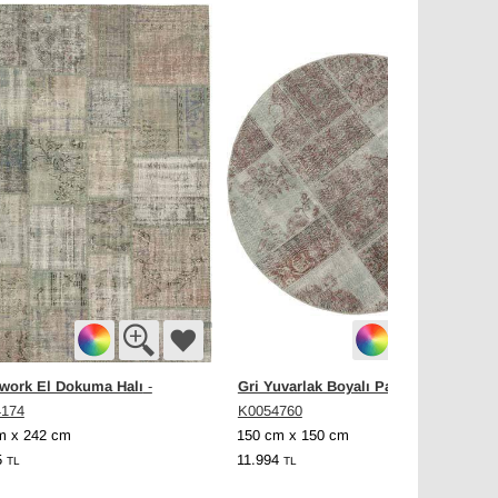
work El Dokuma Halı
Gri Yuvarlak Boyalı Patchwork Halı
-
-
4174
K0054760
m x 242 cm
150 cm x 150 cm
5
11.994
TL
TL