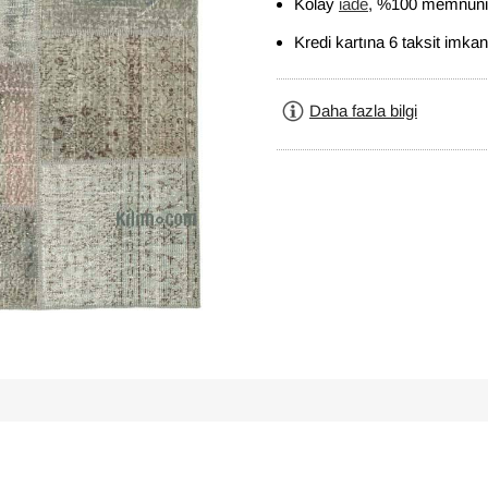
Kolay
iade
, %100 memnuniy
Kredi kartına 6 taksit imkan
Daha fazla bilgi