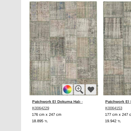
Patchwork El Dokuma Halı
Patchwork El
-
K0064229
K0064153
176 cm x 247 cm
177 cm x 247 
18.895
19.942
TL
TL