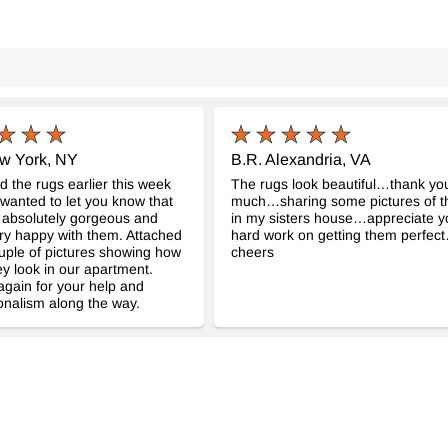
ew York, NY
B.R. Alexandria, VA
ed the rugs earlier this week
The rugs look beautiful…thank yo
 wanted to let you know that
much…sharing some pictures of 
 absolutely gorgeous and
in my sisters house…appreciate y
ry happy with them. Attached
hard work on getting them perfec
uple of pictures showing how
cheers
ey look in our apartment.
gain for your help and
onalism along the way.