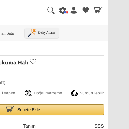
tan Satış
Kolay Arama
okuma Halı
El yapımı
Doğal malzeme
Sürdürülebilir
Sepete Ekle
Tanım
SSS