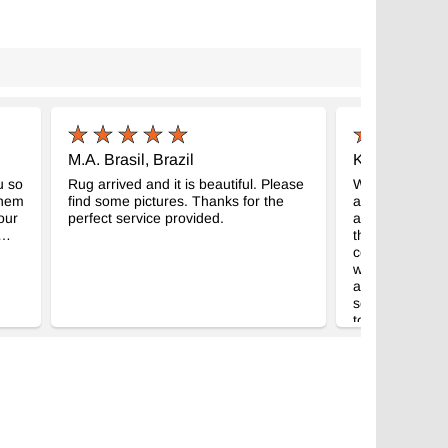
M.A. Brasil, Brazil
K.A. Waikoloa
u so
Rug arrived and it is beautiful. Please
We received ou
them
find some pictures. Thanks for the
absolutely stun
our
perfect service provided.
a beautiful work
t…
this rug forever
communication 
would recomme
anyone interest
service. I hope
to purchase an