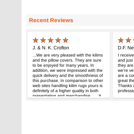
Recent Reviews
J. & N. K. Crofton
D.F. N
...We are very pleased with the kilims
I receiv
and the pillow covers. They are sure
and just
to be enjoyed for many years. In
they are
addition, we were impressed with the
we’re ve
quick delivery and the smoothness of
are a co
this purchase. In comparison to other
great th
web sites handling kilim rugs yours is
Thanks a
definitely of a higher quality in both
professi
presentation and merchandise... ...It
is our intention to support your initial
efforts to get your Kilim store off to a
good start. Your friendliness and
forthrightness has contributed greatly
to our decision...