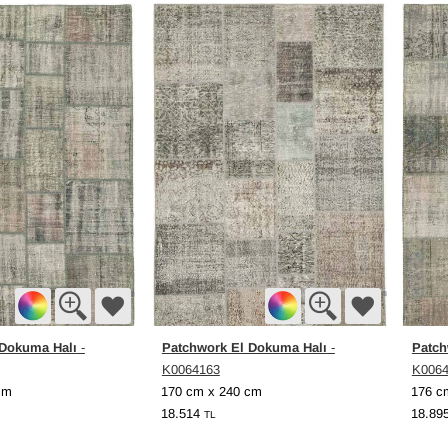
 Dokuma Halı
Patchwork El Dokuma Halı
Patch
-
-
K0064163
K006
cm
170 cm x 240 cm
176 c
18.514
18.89
TL