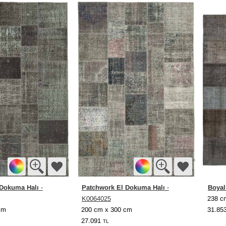
 Dokuma Halı
Patchwork El Dokuma Halı
Boyal
-
-
K0064025
238 c
cm
200 cm x 300 cm
31.85
27.091
TL