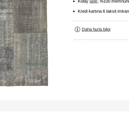
Kolay
iade
, %100 memnuniy
Kredi kartına 6 taksit imkan
Daha fazla bilgi