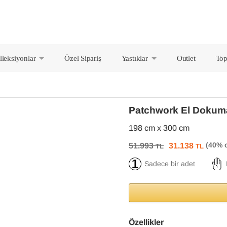
lleksiyonlar
Özel Sipariş
Yastıklar
Outlet
Top
+
+
Patchwork El Dokuma
198 cm x 300 cm
51.993
31.138
TL
TL
Sadece bir adet
Özellikler