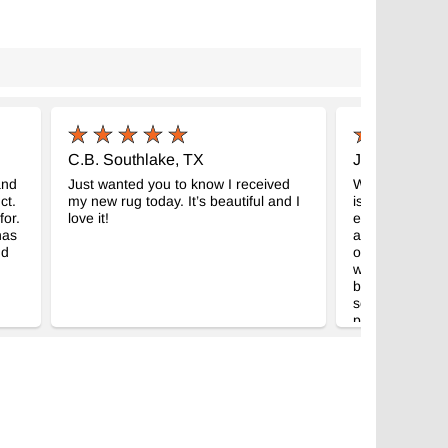
C.B. Southlake, TX
J.S. Port St. 
and
Just wanted you to know I received
We received ou
ct.
my new rug today. It’s beautiful and I
is perfect! We l
for.
love it!
even more beau
has
anticipated. Th
nd
ordering and fo
while we were 
been impresse
service and als
product. Thank 
mind should we
rug.