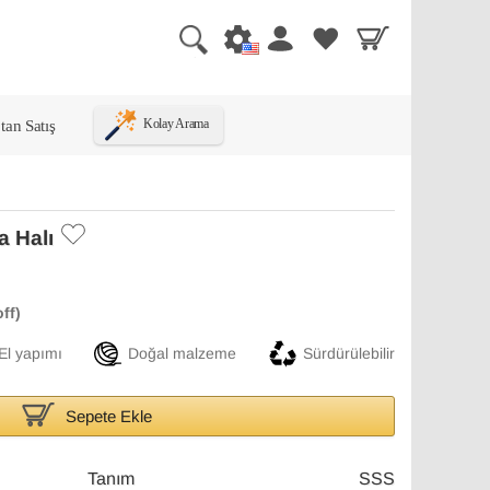
tan Satış
Kolay Arama
 Halı
El yapımı
Doğal malzeme
Sürdürülebilir
Sepete Ekle
Tanım
SSS