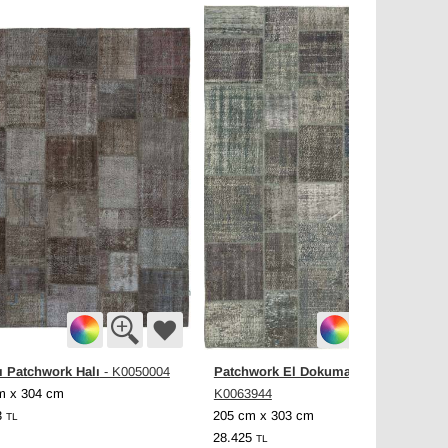
ı Patchwork Halı
Patchwork El Dokuma Halı
- K0050004
-
m x 304 cm
K0063944
3
205 cm x 303 cm
TL
28.425
TL