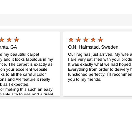
lanta, GA
O.N. Halmstad, Sweden
ed my beautiful carpet
Our rug has just arrived. My wife 
y and it looks fabulous in my
I are very satisfied with your produ
ice. The carpet is exactly as
It was exactly what we had hoped 
 on your excellent website
Everything from order to delivery 
s to all the careful color
functioned perfectly. I´ll recomme
ions and AR feature it really
you to my friends.
k as I expected.
or making this such an easy
yable site to use and a great
 experience overall. Thank
 for the nazar charm, so kind!
you every success in these
t times, and hope that you and
ilies stay safe and healthy.