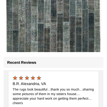
Recent Reviews
Gri Boyalı Patchwork Halı
- K0051324
240 cm x 307 cm
45.265
TL
B.R. Alexandria, VA
The rugs look beautiful…thank you so much…sharing
some pictures of them in my sisters house…
appreciate your hard work on getting them perfect…
cheers