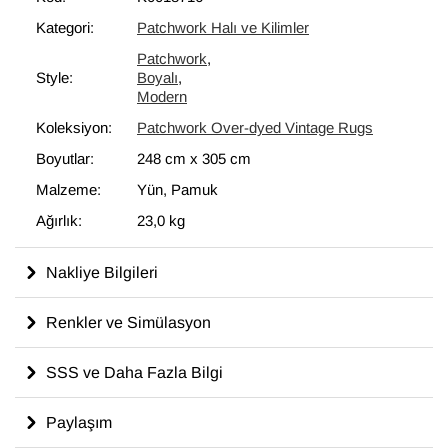
bir unsur olarak kullanılmaktadır.
Kategori:
Patchwork Halı ve Kilimler
Patchwork
,
Style:
Boyalı
,
Modern
Koleksiyon:
Patchwork Over-dyed Vintage Rugs
Boyutlar:
248 cm
x
305 cm
Malzeme:
Yün, Pamuk
Ağırlık:
23,0 kg
Nakliye Bilgileri
Renkler ve Simülasyon
SSS ve Daha Fazla Bilgi
Paylaşım