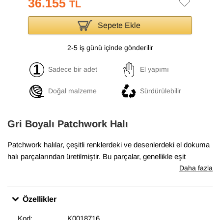
36.155
TL
Sepete Ekle
2-5 iş günü içinde gönderilir
Sadece bir adet
El yapımı
Doğal malzeme
Sürdürülebilir
Gri Boyalı Patchwork Halı
Patchwork halılar, çeşitli renklerdeki ve desenlerdeki el dokuma
halı parçalarından üretilmiştir. Bu parçalar, genellikle eşit
boyutlarda ve düzenli şekillerde kesilir ve sonra yan yana ve üst
Daha fazla
üste yerleştirilerek bir halı oluşturulur. Boyalı patchwork halılar,
bu parçaların önce boyanmış olarak kullanıldığı halılardır. Boyalı
Özellikler
patchwork halılar, evlerde ve ofislerde sıcak bir hava
yaratmakta, aynı zamanda odaların dekorasyonunda etkileyici
Kod:
K0018716