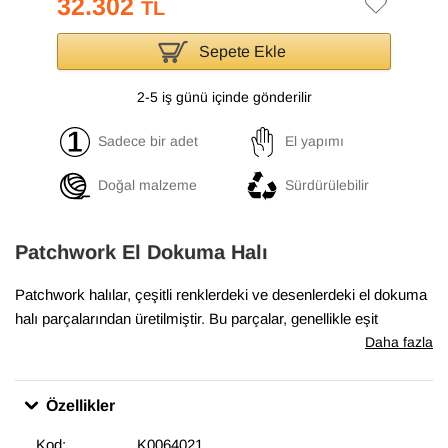
32.302
TL
Sepete Ekle
2-5 iş günü içinde gönderilir
Sadece bir adet
El yapımı
Doğal malzeme
Sürdürülebilir
Patchwork El Dokuma Halı
Patchwork halılar, çeşitli renklerdeki ve desenlerdeki el dokuma
halı parçalarından üretilmiştir. Bu parçalar, genellikle eşit
boyutlarda ve düzenli şekillerde kesilir ve sonra yan yana ve üst
Daha fazla
üste yerleştirilerek bir halı oluşturulur. Boyalı patchwork halılar,
bu parçaların önce boyanmış olarak kullanıldığı halılardır. Boyalı
Özellikler
patchwork halılar, evlerde ve ofislerde sıcak bir hava
yaratmakta, aynı zamanda odaların dekorasyonunda etkileyici
Kod:
K0064021