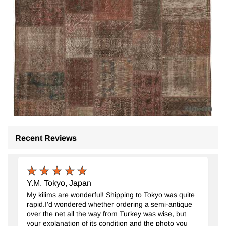
Recent Reviews
Patchwork El Dokuma Halı
- K0063924
204 cm x 301 cm
27.626
TL
Y.M. Tokyo, Japan
My kilims are wonderful! Shipping to Tokyo was quite
rapid.I'd wondered whether ordering a semi-antique
over the net all the way from Turkey was wise, but
your explanation of its condition and the photo you