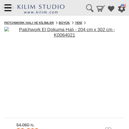
Menü
PATCHWORK HALI VE KILIMLER
BÜYÜK
YENI
54.060
TL