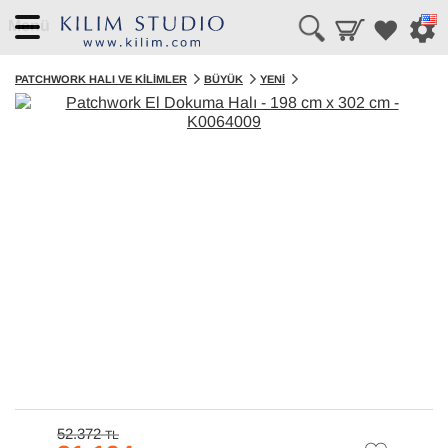
Menü
PATCHWORK HALI VE KILIMLER
BÜYÜK
YENI
52.372
TL