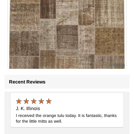
Recent Reviews
Patchwork El Dokuma Halı
- K0064098
195 cm x 300 cm
26.663
TL
J. K. Illinois
I received the orange tulu today. It is fantastic, thanks
for the little mitts as well.