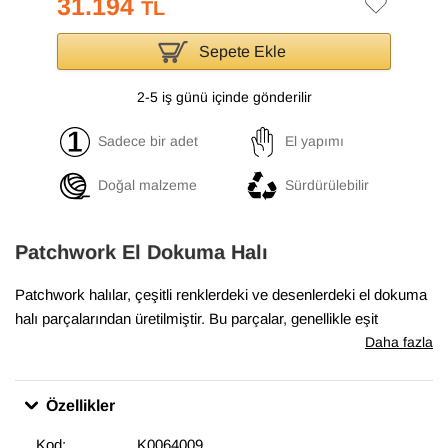
31.194
TL
Sepete Ekle
2-5 iş günü içinde gönderilir
Sadece bir adet
El yapımı
Doğal malzeme
Sürdürülebilir
Patchwork El Dokuma Halı
Patchwork halılar, çeşitli renklerdeki ve desenlerdeki el dokuma
halı parçalarından üretilmiştir. Bu parçalar, genellikle eşit
boyutlarda ve düzenli şekillerde kesilir ve sonra yan yana ve üst
Daha fazla
üste yerleştirilerek bir halı oluşturulur. Boyalı patchwork halılar,
bu parçaların önce boyanmış olarak kullanıldığı halılardır. Boyalı
Özellikler
patchwork halılar, evlerde ve ofislerde sıcak bir hava
yaratmakta, aynı zamanda odaların dekorasyonunda etkileyici
Kod:
K0064009