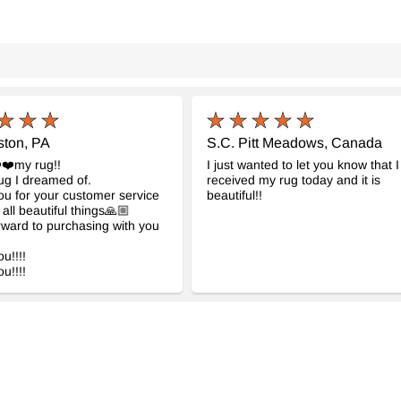
ston, PA
S.C. Pitt Meadows, Canada
️❤️my rug!!
I just wanted to let you know that I
rug I dreamed of.
received my rug today and it is
u for your customer service
beautiful!!
 all beautiful things🙏🏼
orward to purchasing with you
u!!!!
u!!!!