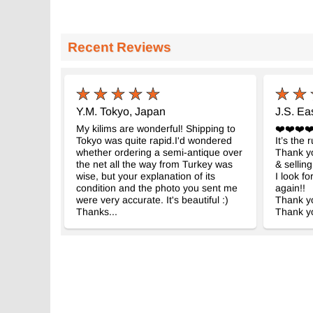
Recent Reviews
Y.M. Tokyo, Japan
J.S. Ea
My kilims are wonderful! Shipping to
❤️❤️❤️❤
Tokyo was quite rapid.I'd wondered
It’s the 
whether ordering a semi-antique over
Thank yo
the net all the way from Turkey was
& selling
wise, but your explanation of its
I look f
condition and the photo you sent me
again!!
were very accurate. It's beautiful :)
Thank yo
Thanks...
Thank yo