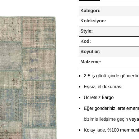
Kategori:
Koleksiyon:
Style:
Kod:
Boyutlar:
Malzeme:
2-5 iş günü içinde gönderilir
Eşsiz, el dokuması
Ücretsiz kargo
Eğer gönderinizi ertelememi
bizimle iletişime geçin
veya 
Kolay
iade
, %100 memnuniy