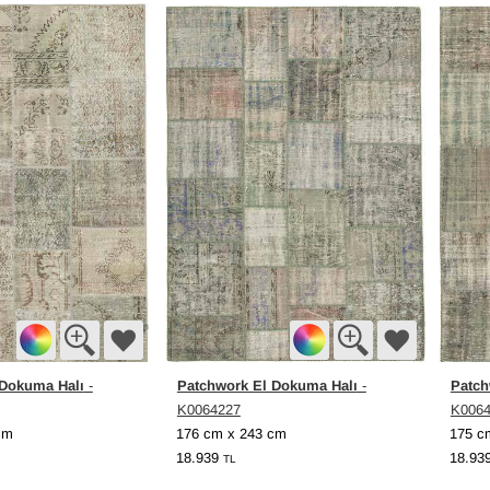
 Dokuma Halı
Patchwork El Dokuma Halı
Patch
-
-
K0064227
K006
cm
176 cm x 243 cm
175 c
18.939
18.93
TL