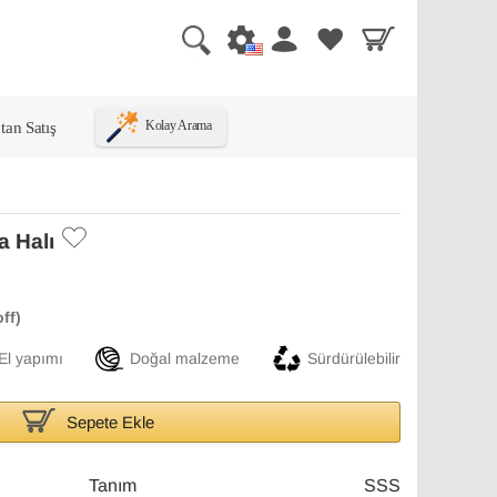
tan Satış
Kolay Arama
 Halı
El yapımı
Doğal malzeme
Sürdürülebilir
Sepete Ekle
Tanım
SSS