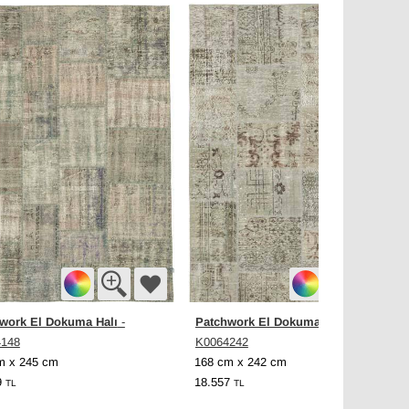
work El Dokuma Halı
Patchwork El Dokuma Halı
-
-
4148
K0064242
m x 245 cm
168 cm x 242 cm
9
18.557
TL
TL