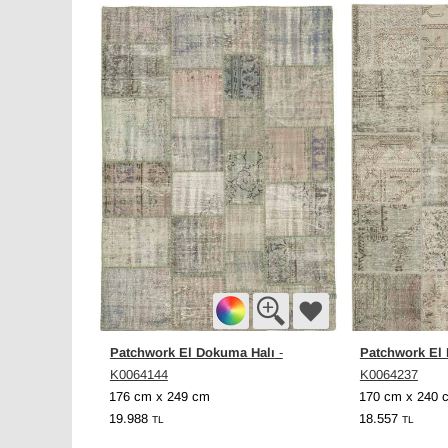
Patchwork El Dokuma Halı
Patchwork El
-
K0064144
K0064237
176 cm x 249 cm
170 cm x 240 
19.988
18.557
TL
TL