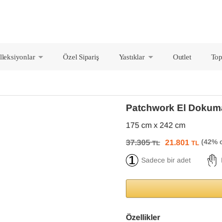
lleksiyonlar
Özel Sipariş
Yastıklar
Outlet
Top
+
+
Patchwork El Dokuma
175 cm x 242 cm
37.305
21.801
TL
TL
Sadece bir adet
Özellikler