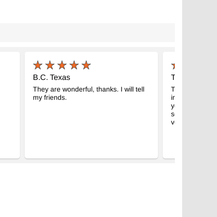
B.C. Texas
T.K. Sherma
They are wonderful, thanks. I will tell
The rugs arrive
my friends.
in our home. I
you can see ho
so kind and eas
very appreciati