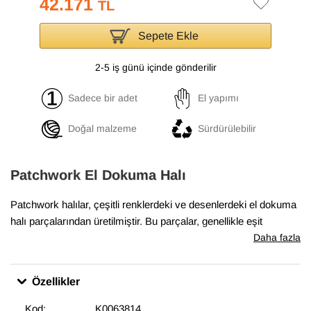
42.171
TL
Sepete Ekle
2-5 iş günü içinde gönderilir
Sadece bir adet
El yapımı
Doğal malzeme
Sürdürülebilir
Patchwork El Dokuma Halı
Patchwork halılar, çeşitli renklerdeki ve desenlerdeki el dokuma
halı parçalarından üretilmiştir. Bu parçalar, genellikle eşit
boyutlarda ve düzenli şekillerde kesilir ve sonra yan yana ve üst
Daha fazla
üste yerleştirilerek bir halı oluşturulur. Boyalı patchwork halılar,
bu parçaların önce boyanmış olarak kullanıldığı halılardır. Boyalı
Özellikler
patchwork halılar, evlerde ve ofislerde sıcak bir hava
yaratmakta, aynı zamanda odaların dekorasyonunda etkileyici
Kod:
K0063814