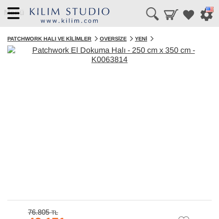
Menü
PATCHWORK HALI VE KILIMLER
OVERSIZE
YENI
76.805
TL