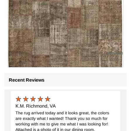
Recent Reviews
Boyalı Patchwork Halı
- K0049724
254 cm x 355 cm
37.639
TL
K.M. Richmond, VA
The rug arrived today and it looks great, the colors
are exactly what I wanted! Thank you so much for
working with me to give me what I was looking for!
Attached is a photo of it in our dining room.