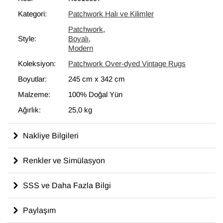
bir unsur olarak kullanılmaktadır.
Kategori:
Patchwork Halı ve Kilimler
Patchwork
,
Style:
Boyalı
,
Modern
Koleksiyon:
Patchwork Over-dyed Vintage Rugs
Boyutlar:
245 cm
x
342 cm
Malzeme:
100% Doğal Yün
Ağırlık:
25,0 kg
Nakliye Bilgileri
Renkler ve Simülasyon
SSS ve Daha Fazla Bilgi
Paylaşım