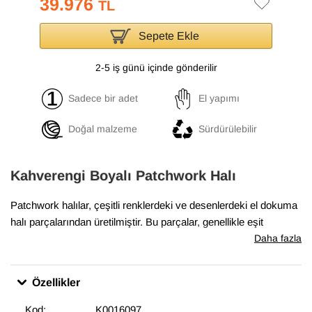
39.976
TL
Sepete Ekle
2-5 iş günü içinde gönderilir
Sadece bir adet
El yapımı
Doğal malzeme
Sürdürülebilir
Kahverengi Boyalı Patchwork Halı
Patchwork halılar, çeşitli renklerdeki ve desenlerdeki el dokuma
halı parçalarından üretilmiştir. Bu parçalar, genellikle eşit
boyutlarda ve düzenli şekillerde kesilir ve sonra yan yana ve üst
Daha fazla
üste yerleştirilerek bir halı oluşturulur. Boyalı patchwork halılar,
bu parçaların önce boyanmış olarak kullanıldığı halılardır. Boyalı
Özellikler
patchwork halılar, evlerde ve ofislerde sıcak bir hava
yaratmakta, aynı zamanda odaların dekorasyonunda etkileyici
Kod:
K0016097