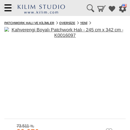
Menü
PATCHWORK HALI VE KILIMLER
OVERSIZE
YENI
73.511
TL