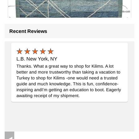
Recent Reviews
L.B. New York, NY
Thanks. What a great way to shop for Kilims. A lot
Yeni Fas Tarzı El Dokuma Halı
- K0083978
better and more trustworthy than taking a vacation to
249 cm x 304 cm
Turkey to shop for Kilims -one would need a trusted
100.117
TL
guide and much knowledge. This is fun, confidence-
inspiring andI'm getting an education to boot. Eagerly
awaiting receipt of my shipment.