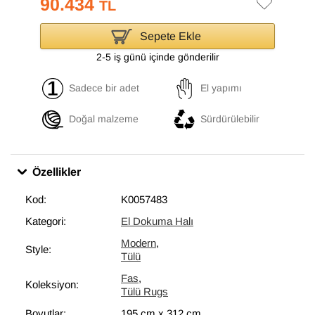
90.434
TL
Sepete Ekle
2-5 iş günü içinde gönderilir
Sadece bir adet
El yapımı
Doğal malzeme
Sürdürülebilir
Özellikler
Kod:
K0057483
Kategori:
El Dokuma Halı
Modern
,
Style:
Tülü
Fas
,
Koleksiyon:
Tülü Rugs
Boyutlar:
195 cm
x
312 cm