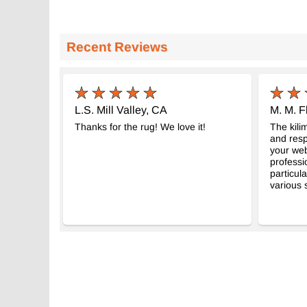
Recent Reviews
L.S. Mill Valley, CA
M. M. F
Thanks for the rug! We love it!
The kilim
and resp
your webs
professi
particul
various 