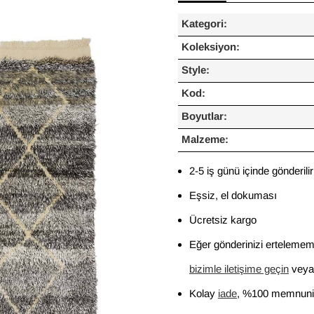
Kategori:
Koleksiyon:
Style:
Kod:
Boyutlar:
Malzeme:
2-5 iş günü içinde gönderilir
Eşsiz, el dokuması
Ücretsiz kargo
Eğer gönderinizi ertelememi
bizimle iletişime geçin
veya 
Kolay
iade
, %100 memnuniy