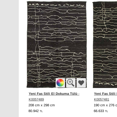
Yeni Fas Stili El Dokuma Tülü
Yeni Fas Stil
-
K0057489
K0057481
208 cm x 298 cm
190 cm x 276 
80.942
66.633
TL
TL