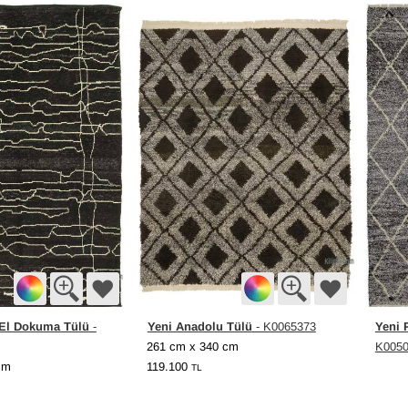
i El Dokuma Tülü
Yeni Anadolu Tülü
Yeni 
-
- K0065373
261 cm x 340 cm
K005
cm
119.100
TL