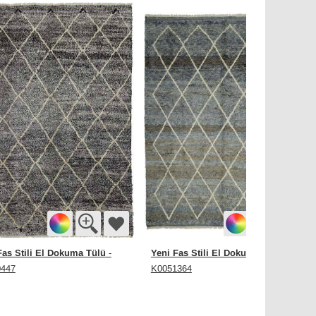
Fas Stili El Dokuma Tülü
Yeni Fas Stili El Dokuma Tülü
-
-
0447
K0051364