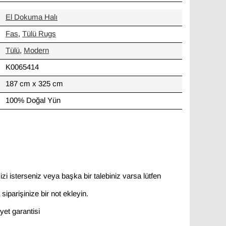
El Dokuma Halı
Fas
,
Tülü Rugs
Tülü
,
Modern
K0065414
187 cm x 325 cm
100% Doğal Yün
zi isterseniz veya başka bir talebiniz varsa lütfen
siparişinize bir not ekleyin.
et garantisi