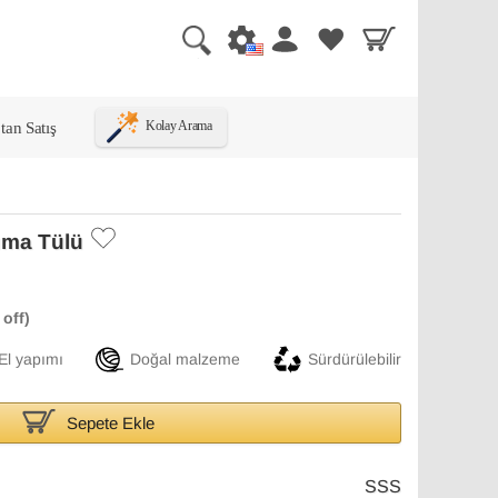
tan Satış
Kolay Arama
kuma Tülü
El yapımı
Doğal malzeme
Sürdürülebilir
Sepete Ekle
SSS