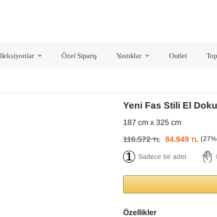
lleksiyonlar
Özel Sipariş
Yastıklar
Outlet
Top
+
+
Yeni Fas Stili El Do
187 cm x 325 cm
116.572
84.949
TL
TL
Sadece bir adet
Özellikler