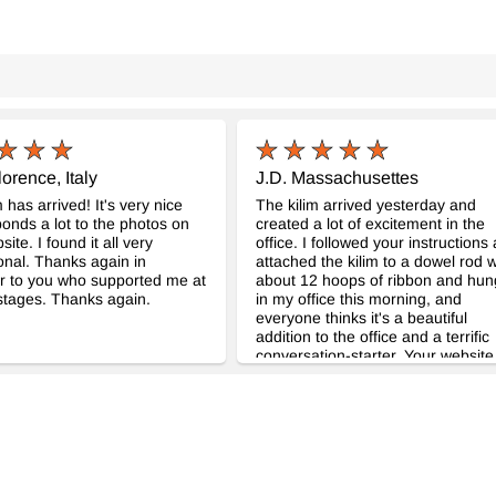
lorence, Italy
J.D. Massachusettes
 has arrived! It's very nice
The kilim arrived yesterday and
onds a lot to the photos on
created a lot of excitement in the
ite. I found it all very
office. I followed your instructions
onal. Thanks again in
attached the kilim to a dowel rod w
ar to you who supported me at
about 12 hoops of ribbon and hung
stages. Thanks again.
in my office this morning, and
everyone thinks it's a beautiful
addition to the office and a terrific
conversation-starter. Your website
and your service both exceeded 
expectations, and I would be hard
pressed to think of any constructi
criticism. I certainly passed your 
around the office and assured
everyone that your stock was infini
more varied than the two or three