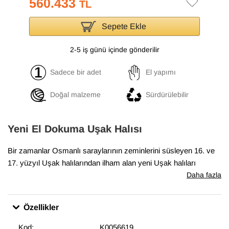
560.433
TL
Sepete Ekle
2-5 iş günü içinde gönderilir
Sadece bir adet
El yapımı
Doğal malzeme
Sürdürülebilir
Yeni El Dokuma Uşak Halısı
Bir zamanlar Osmanlı saraylarının zeminlerini süsleyen 16. ve
17. yüzyıl Uşak halılarından ilham alan yeni Uşak halıları
koleksiyonumuz, geleneksel tasarımları el dokumasıyla hayata
Daha fazla
geçiriyor. Antik Uşak halılarının desenlerini ve renklerini içeren
bu halılar, klasik, geleneksel veya eklektik mekanlara uyum
Özellikler
sağlıyor. Bu özel halı
312 cm x 469 cm
boyutlarındadır.
Kod:
K0056619