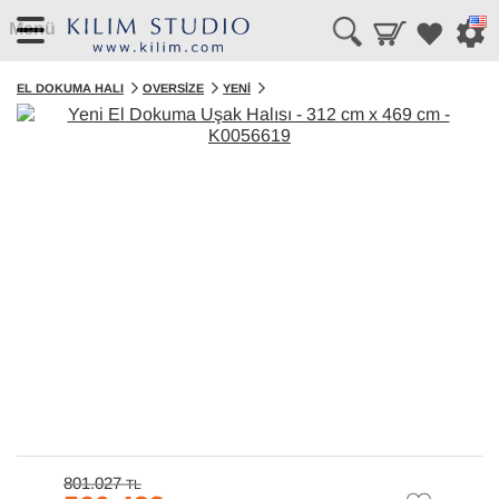
Menü
EL DOKUMA HALI
OVERSIZE
YENI
801.027
TL