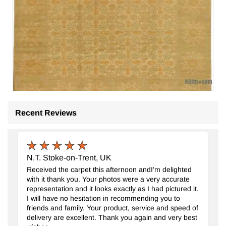
Recent Reviews
Yeni El Dokuma Uşak Halısı
- K0056663
343 cm x 480 cm
N.T. Stoke-on-Trent, UK
547.202
TL
Received the carpet this afternoon andI'm delighted
with it thank you. Your photos were a very accurate
representation and it looks exactly as I had pictured it.
I will have no hesitation in recommending you to
friends and family. Your product, service and speed of
delivery are excellent. Thank you again and very best