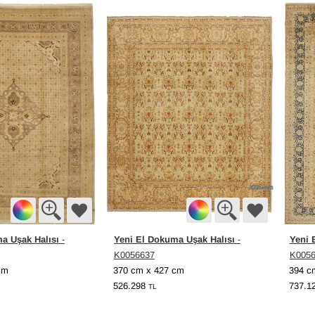
a Uşak Halısı
Yeni El Dokuma Uşak Halısı
Yeni 
-
-
K0056637
K005
cm
370 cm x 427 cm
394 c
526.298
737.1
TL