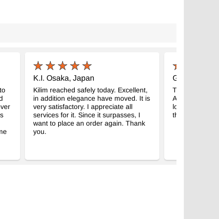
K.I. Osaka, Japan
G.G. Minusio
to
Kilim reached safely today. Excellent,
The rug arrived
d
in addition elegance have moved. It is
Already placed 
over
very satisfactory. I appreciate all
looks great! T
as
services for it. Since it surpasses, I
the great servi
want to place an order again. Thank
 me
you.
)