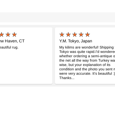
ew Haven, CT
Y.M. Tokyo, Japan
autiful rug.
My kilims are wonderful! Shipping 
Tokyo was quite rapid.I'd wondere
whether ordering a semi-antique 
the net all the way from Turkey w
wise, but your explanation of its
condition and the photo you sent
were very accurate. It's beautiful :
Thanks...