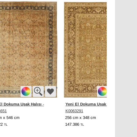
El Dokuma Uşak Halısı
Yeni El Dokuma Uşak Halısı
-
-
6651
K0063291
m x 546 cm
256 cm x 348 cm
22
147.386
TL
TL