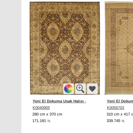
Yeni El Dokuma Uşak Halısı
Yeni El Dokum
-
K0040905
K0056703
280 cm x 370 cm
310 cm x 417 
171.181
339.745
TL
TL