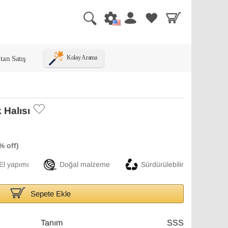
tan Satış
Kolay Arama
 Halısı
El yapımı
Doğal malzeme
Sürdürülebilir
Sepete Ekle
Tanım
SSS