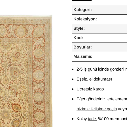
Kategori:
Koleksiyon:
Style:
Kod:
Boyutlar:
Malzeme:
2-5 iş günü içinde gönderilir
Eşsiz, el dokuması
Ücretsiz kargo
Eğer gönderinizi ertelememi
bizimle iletişime geçin
veya 
Kolay
iade
, %100 memnuniy