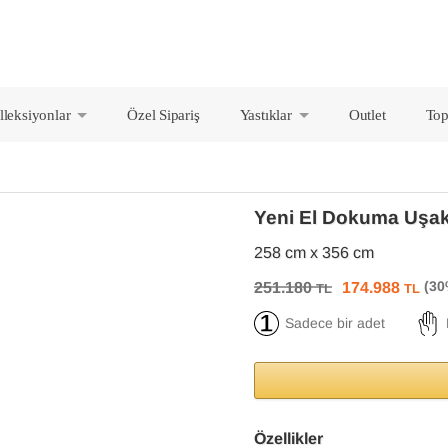
lleksiyonlar
Özel Sipariş
Yastıklar
Outlet
Top
+
+
Yeni El Dokuma Uşak
258 cm x 356 cm
251.180
174.988
TL
TL
Sadece bir adet
Özellikler