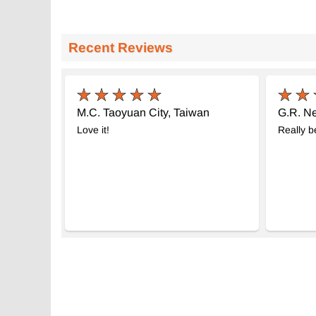
Recent Reviews
M.C. Taoyuan City, Taiwan
G.R. N
Love it!
Really be