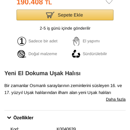
190.408
TL
Sepete Ekle
2-5 iş günü içinde gönderilir
Sadece bir adet
El yapımı
Doğal malzeme
Sürdürülebilir
Yeni El Dokuma Uşak Halısı
Bir zamanlar Osmanlı saraylarının zeminlerini süsleyen 16. ve
17. yüzyıl Uşak halılarından ilham alan yeni Uşak halıları
koleksiyonumuz, geleneksel tasarımları el dokumasıyla hayata
Daha fazla
geçiriyor. Antik Uşak halılarının desenlerini ve renklerini içeren
bu halılar, klasik, geleneksel veya eklektik mekanlara uyum
Özellikler
sağlıyor. Bu özel halı
271 cm x 367 cm
boyutlarındadır.
Kod:
K0040639