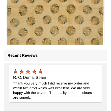
Recent Reviews
Yeni El Dokuma Uşak Halısı
- K0040724
303 cm x 425 cm
R. O. Denia, Spain
214.012
TL
Thank you very much I did receive my order and
within two days which was excellent. We are very
happy with the covers. The quality and the colours
are superb.