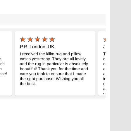
P.R. London, UK
J.D. Massach
I received the kilim rug and pillow
The kilim arri
o
cases yesterday. They are all lovely
created a lot o
rch
and the rug in particular is absolutely
office. I follo
m
beautiful! Thank you for the time and
attached the ki
nce!
care you took to ensure that I made
about 12 hoops
the right purchase. Wishing you all
in my office th
the best.
everyone thinks
addition to the 
conversation-st
and your serv
expectations, 
pressed to thin
criticism. I ce
around the off
everyone that y
more varied th