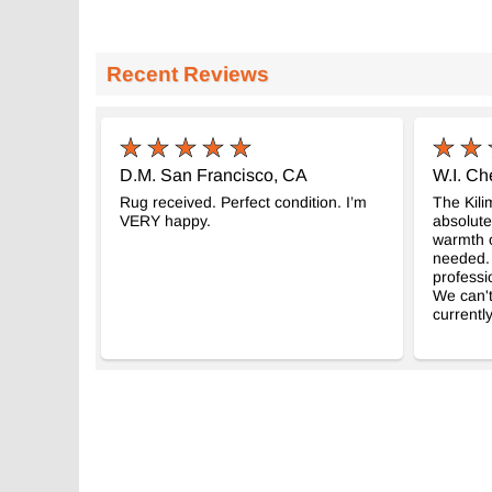
Recent Reviews
D.M. San Francisco, CA
W.I. Ch
Rug received. Perfect condition. I’m
The Kili
VERY happy.
absolute
warmth o
needed. 
professio
We can't
currently