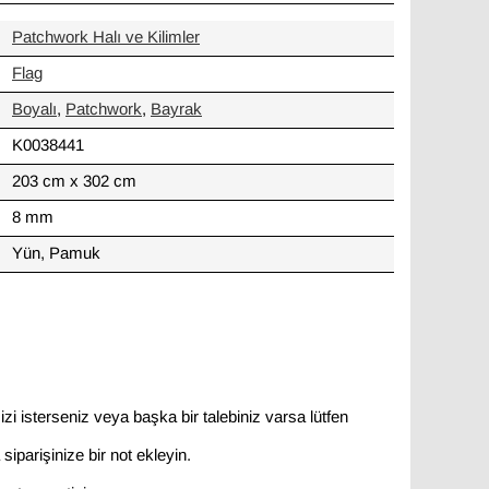
Patchwork Halı ve Kilimler
Flag
Boyalı
,
Patchwork
,
Bayrak
K0038441
203 cm x 302 cm
8 mm
Yün, Pamuk
zi isterseniz veya başka bir talebiniz varsa lütfen
siparişinize bir not ekleyin.