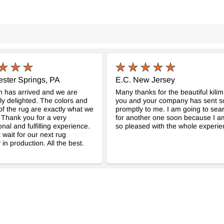
ester Springs, PA
E.C. New Jersey
m has arrived and we are
Many thanks for the beautiful kilim
ly delighted. The colors and
you and your company has sent s
f the rug are exactly what we
promptly to me. I am going to sea
Thank you for a very
for another one soon because I a
nal and fulfilling experience.
so pleased with the whole experie
 wait for our next rug
 in production. All the best.