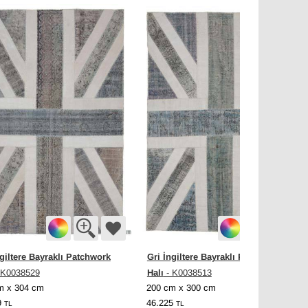
ngiltere Bayraklı Patchwork
Gri İngiltere Bayraklı Patchwork
Halı
 K0038529
- K0038513
m x 304 cm
200 cm x 300 cm
9
46.225
TL
TL