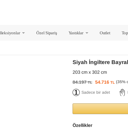
lleksiyonlar
Özel Sipariş
Yastıklar
Outlet
Top
+
+
Siyah İngiltere Bayra
203 cm x 302 cm
84.197
54.716
TL
TL
Sadece bir adet
Özellikler