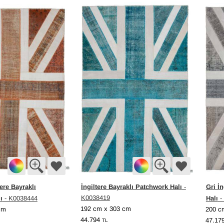
ere Bayraklı
İngiltere Bayraklı Patchwork Halı
Gri İ
-
ı
K0038419
Halı
- K0038444
-
192 cm x 303 cm
cm
200 c
44.794
47.17
TL