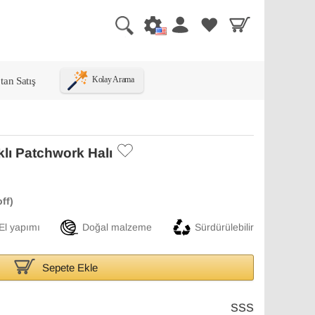
tan Satış
Kolay Arama
klı Patchwork Halı
El yapımı
Doğal malzeme
Sürdürülebilir
Sepete Ekle
SSS