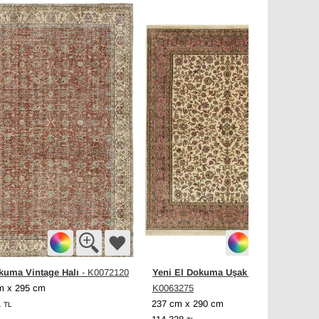
kuma Vintage Halı
Yeni El Dokuma Uşak Halısı
- K0072120
-
m x 295 cm
K0063275
1
237 cm x 290 cm
TL