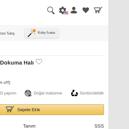
tan Satış
Kolay Arama
l Dokuma Halı
El yapımı
Doğal malzeme
Sürdürülebilir
Sepete Ekle
Tanım
SSS