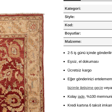
Kategori:
Style:
Kod:
Boyutlar:
Malzeme:
2-5 iş günü içinde gönderilir
Eşsiz, el dokuması
Ücretsiz kargo
Eğer gönderinizi ertelememi
bizimle iletişime geçin
veya 
Kolay
iade
, %100 memnuniy
Kredi kartına 6 taksit imkan