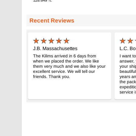
128.649
TL
Recent Reviews
J.B. Massachusettes
L.C. Bo
The Kilims arrived in 6 days from
I want t
when we placed the order. We like
answer,
them very much and we also like your
your shi
excellent service. We will tell our
beautiful
friends. Thank you.
years and
the pack
expediti
service i