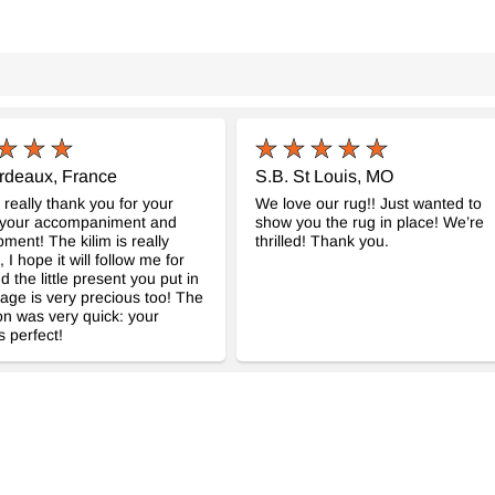
rdeaux, France
S.B. St Louis, MO
o really thank you for your
We love our rug!! Just wanted to
 your accompaniment and
show you the rug in place! We’re
pment! The kilim is really
thrilled! Thank you.
, I hope it will follow me for
 the little present you put in
age is very precious too! The
on was very quick: your
s perfect!