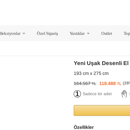
lleksiyonlar
Özel Sipariş
Yastıklar
Outlet
Top
+
+
Yeni Uşak Desenli E
193 cm x 275 cm
164.567
118.488
TL
TL
Sadece bir adet
Özellikler