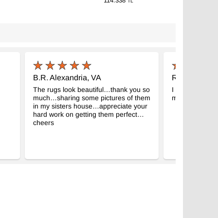
114.338
TL
B.R. Alexandria, VA
R.F. Charlott
The rugs look beautiful…thank you so
I love my rugs
much…sharing some pictures of them
my rooms compl
in my sisters house…appreciate your
hard work on getting them perfect…
cheers