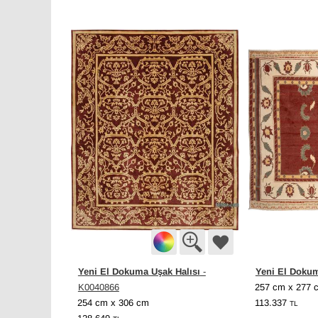
Yeni El Dokuma Uşak Halısı
Yeni El Dokum
-
K0040866
257 cm x 277 
254 cm x 306 cm
113.337
TL