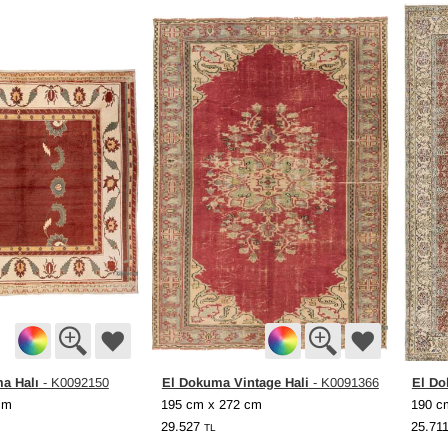
a Halı
El Dokuma Vintage Hali
El Do
- K0092150
- K0091366
cm
195 cm x 272 cm
190 c
29.527
25.71
TL