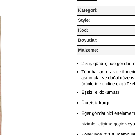
Kategori:
Style:
Kod:
Boyutlar:
Malzeme:
2-5 iş günü içinde gönderilir
Tüm halılarımız ve kilimleri
aşınmalar ve doğal düzensiz
ürünlerin kendine özgü özelli
Eşsiz, el dokuması
Ücretsiz kargo
Eğer gönderinizi ertelememi
bizimle iletişime geçin
veya 
Kolay
iade
, %100 memnuniy