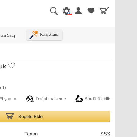
tan Satış
Kolay Arama
luk
El yapımı
Doğal malzeme
Sürdürülebilir
Sepete Ekle
Tanım
SSS