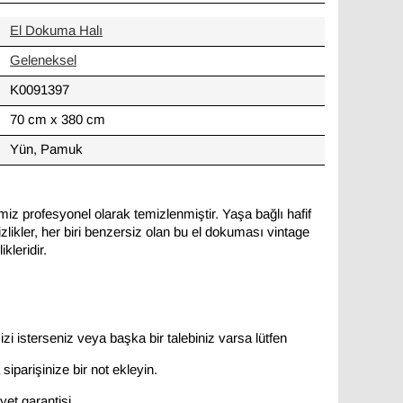
El Dokuma Halı
Geleneksel
K0091397
70 cm x 380 cm
Yün, Pamuk
miz profesyonel olarak temizlenmiştir. Yaşa bağlı hafif
likler, her biri benzersiz olan bu el dokuması vintage
kleridir.
zi isterseniz veya başka bir talebiniz varsa lütfen
siparişinize bir not ekleyin.
et garantisi