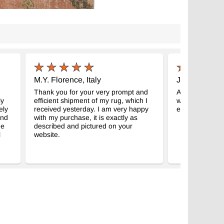
M.Y. Florence, Italy
J.B. Laguna 
Thank you for your very prompt and
Absolutely love
ly
efficient shipment of my rug, which I
what I was hop
ely
received yesterday. I am very happy
efficient service
and
with my purchase, it is exactly as
de
described and pictured on your
l
website.