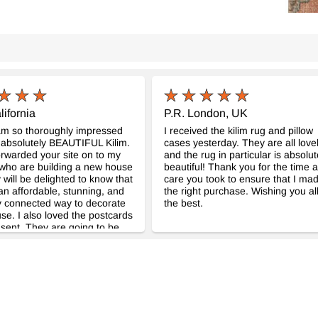
lifornia
P.R. London, UK
am so thoroughly impressed
I received the kilim rug and pillow
s absolutely BEAUTIFUL Kilim.
cases yesterday. They are all love
orwarded your site on to my
and the rug in particular is absolut
who are building a new house
beautiful! Thank you for the time 
 will be delighted to know that
care you took to ensure that I ma
 an affordable, stunning, and
the right purchase. Wishing you al
ly connected way to decorate
the best.
use. I also loved the postcards
 sent. They are going to be
tly displayed in my flat.
so much. I am very pleased
r customer service and your
dise.