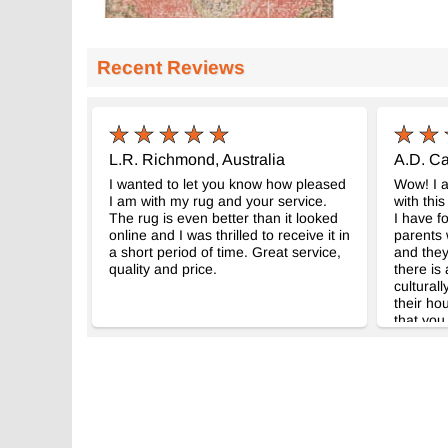
Recent Reviews
L.R. Richmond, Australia
A.D. Ca
I wanted to let you know how pleased
Wow! I 
I am with my rug and your service.
with thi
The rug is even better than it looked
I have f
online and I was thrilled to receive it in
parents 
a short period of time. Great service,
and they
quality and price.
there is
cultural
their ho
that you
prominen
Thanks 
with you
merchan