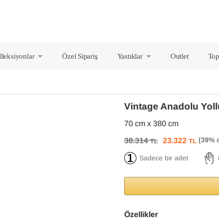
lleksiyonlar
Özel Sipariş
Yastıklar
Outlet
Top
+
+
Vintage Anadolu Yol
70 cm x 380 cm
38.314
23.322
TL
TL
Sadece bir adet
Özellikler