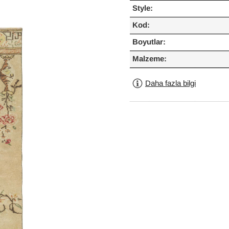
Style:
Kod:
Boyutlar:
Malzeme:
Daha fazla bilgi