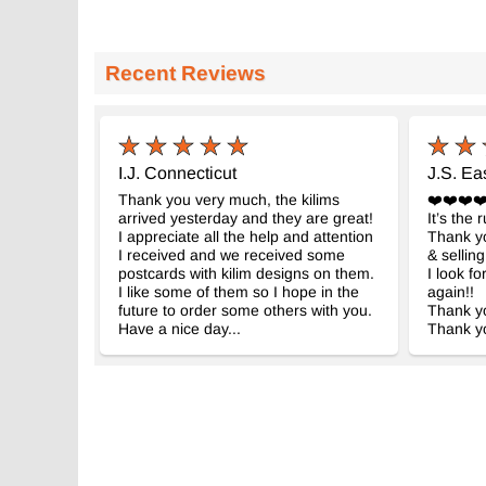
Recent Reviews
I.J. Connecticut
J.S. Ea
Thank you very much, the kilims
❤️❤️❤️❤
arrived yesterday and they are great!
It’s the 
I appreciate all the help and attention
Thank yo
I received and we received some
& selling
postcards with kilim designs on them.
I look f
I like some of them so I hope in the
again!!
future to order some others with you.
Thank yo
Have a nice day...
Thank yo