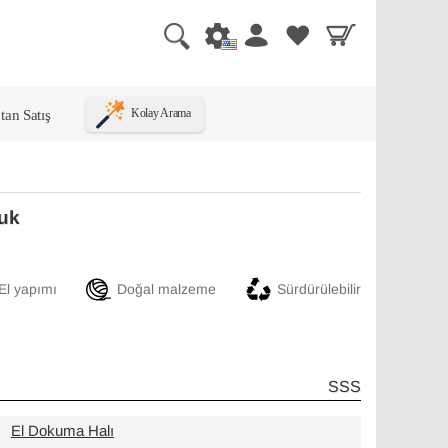
tan Satış
Kolay Arama
luk
El yapımı
Doğal malzeme
Sürdürülebilir
SSS
El Dokuma Halı