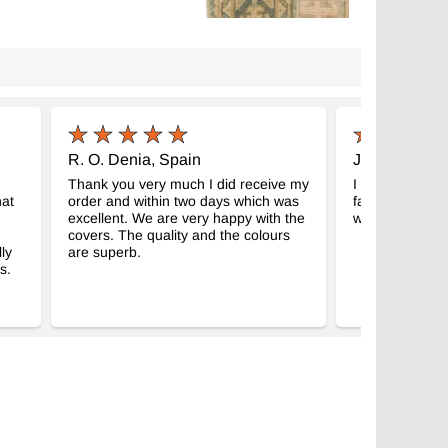
R. O. Denia, Spain
J. K. Illinois
Thank you very much I did receive my
I received the o
hat
order and within two days which was
fantastic, thank
excellent. We are very happy with the
well.
covers. The quality and the colours
ly
are superb.
s.