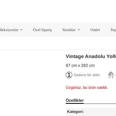
lleksiyonlar
Özel Sipariş
Yastıklar
Outlet
Top
+
+
Vintage Anadolu Yol
87 cm x 282 cm
Sadece bir adet
Üzgünüz, bu ürün satıldı.
Özellikler
Kategori: