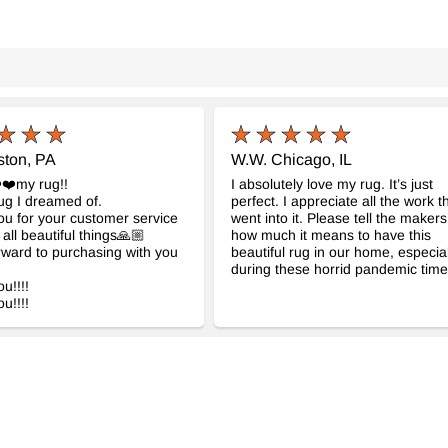
ston, PA
W.W. Chicago, IL
️❤️my rug!!
I absolutely love my rug. It’s just
rug I dreamed of.
perfect. I appreciate all the work t
u for your customer service
went into it. Please tell the makers
 all beautiful things🙏🏼
how much it means to have this
orward to purchasing with you
beautiful rug in our home, especial
during these horrid pandemic time
u!!!!
u!!!!