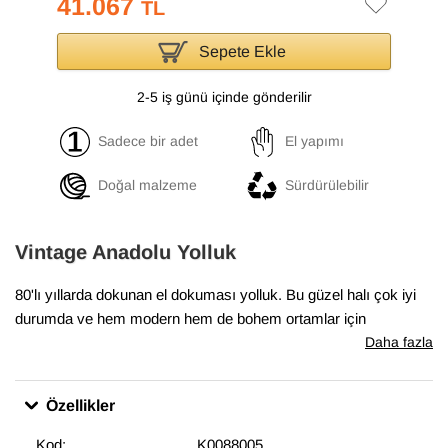
41.067
TL
Sepete Ekle
2-5 iş günü içinde gönderilir
Sadece bir adet
El yapımı
Doğal malzeme
Sürdürülebilir
Vintage Anadolu Yolluk
80'lı yıllarda dokunan el dokuması yolluk. Bu güzel halı çok iyi
durumda ve hem modern hem de bohem ortamlar için
mükemmel.
Daha fazla
Özellikler
Kod:
K0088005