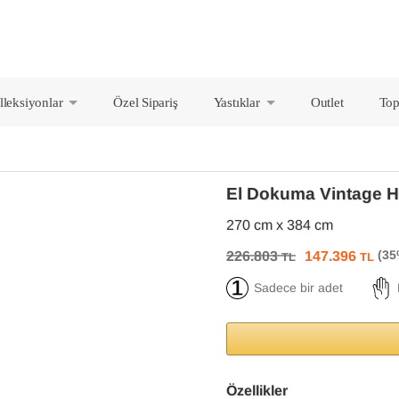
lleksiyonlar
Özel Sipariş
Yastıklar
Outlet
Top
+
+
El Dokuma Vintage H
270 cm x 384 cm
226.803
147.396
TL
TL
Sadece bir adet
Özellikler