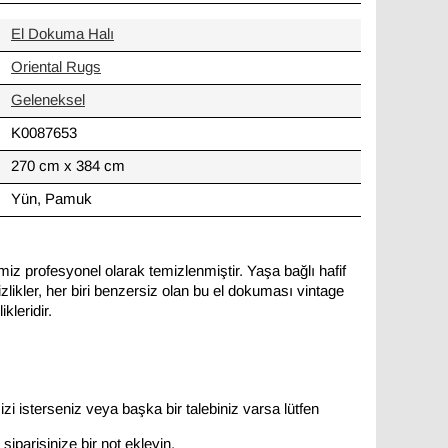
El Dokuma Halı
Oriental Rugs
Geleneksel
K0087653
270 cm x 384 cm
Yün, Pamuk
miz profesyonel olarak temizlenmiştir. Yaşa bağlı hafif
likler, her biri benzersiz olan bu el dokuması vintage
kleridir.
zi isterseniz veya başka bir talebiniz varsa lütfen
siparişinize bir not ekleyin.