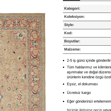
Kategori:
Koleksiyon:
Style:
Kod:
Boyutlar:
Malzeme:
2-5 iş günü içinde gönderilir
Tüm halılarımız ve kilimleri
aşınmalar ve doğal düzensiz
ürünlerin kendine özgü özelli
Eşsiz, el dokuması
Ücretsiz kargo
Eğer gönderinizi ertelememi
bizimle iletişime geçin
veya 