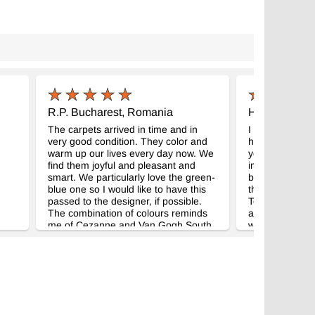
R.P. Bucharest, Romania
H.E. Houston
The carpets arrived in time and in
I received my 
very good condition. They color and
had purchased 
warm up our lives every day now. We
you a few mont
find them joyful and pleasant and
imagine any r
smart. We particularly love the green-
beautiful, but 
blue one so I would like to have this
the long runner
passed to the designer, if possible.
Texas. We had 
The combination of colours reminds
a hurricane la
me of Cezanne and Van Gogh South
was flooded an
of France paintings. We wish you and
new rugs have
your team good health and a
are a lovely n
prosperous 2018.
floors. Thank y
work and the m
customer servi