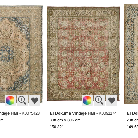
tage Hali
El Dokuma Vintage Halı
El Do
- K0075428
- K0091174
cm
308 cm x 396 cm
298 c
150.821
149.6
TL