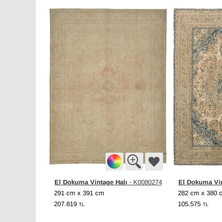
El Dokuma Vintage Halı
El Dokuma Vin
- K0080274
291 cm x 391 cm
282 cm x 380 
207.819
105.575
TL
TL