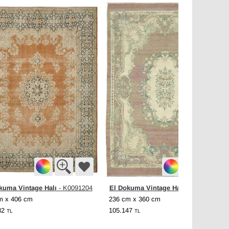
kuma Vintage Halı
El Dokuma Vintage Halı
- K0091204
- K0082302
m x 406 cm
236 cm x 360 cm
32
105.147
TL
TL