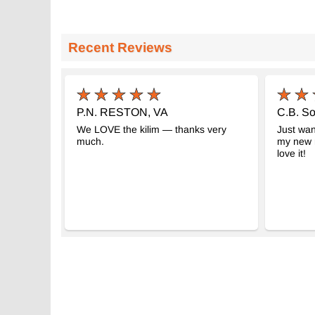
Recent Reviews
P.N. RESTON, VA
C.B. So
We LOVE the kilim — thanks very
Just wan
much.
my new r
love it!