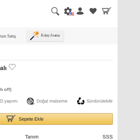
tan Satış
Kolay Arama
alı
El yapımı
Doğal malzeme
Sürdürülebilir
Sepete Ekle
Tanım
SSS