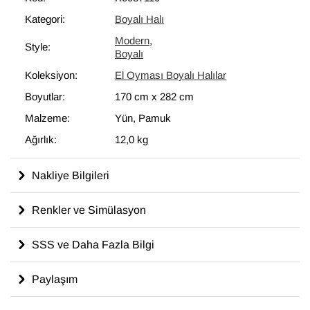
çıkarılmasıdır. El Oyma Koleksiyonundaki halılar, bu benzersiz
Kategori:
Boyalı Halı
görünümüyle adeta çağdaş bir sanat eseri niteliğindedir ve
Modern
,
modern iç mekanlara mükemmel uyum sağlar.
Style:
Boyalı
Koleksiyon:
El Oyması Boyalı Halılar
%100 yün, pamuk atkı ve çözgüyle dokunmuş olan bu
"eskitme" halının ölçüleri:
170 cm x 282 cm
.
Boyutlar:
170 cm
x
282 cm
Malzeme:
Yün, Pamuk
Ağırlık:
12,0 kg
Nakliye Bilgileri
Renkler ve Simülasyon
SSS ve Daha Fazla Bilgi
Paylaşım