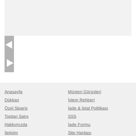
El Oyması Boyalı Halı
- K0087073
125 cm x 240 cm
22.040
TL
Anasayfa
Müşteri Görüşleri
Dükkan
İşlem Rehberi
Özel Sipariş
İade & İptal Politikası
Toptan Satış
SSS
Hakkımızda
İade Formu
İletişim
Site Haritası