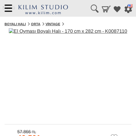
Menü
BOYALI HALI
ORTA
VINTAGE
57.866
TL