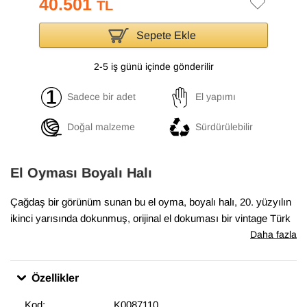
40.501
TL
Sepete Ekle
2-5 iş günü içinde gönderilir
Sadece bir adet
El yapımı
Doğal malzeme
Sürdürülebilir
El Oyması Boyalı Halı
Çağdaş bir görünüm sunan bu el oyma, boyalı halı, 20. yüzyılın
ikinci yarısında dokunmuş, orijinal el dokuması bir vintage Türk
halısının yeniden hayat bulmuş halidir.
Daha fazla
Halının orijinal renkleri özel işlemlerle düşürülür, ardından canlı
Özellikler
ve modern tonlarla yeniden renklendirilir. Bu koleksiyonu özel
kılan ise, halının deseninin havdan oyularak ortaya
Kod:
K0087110