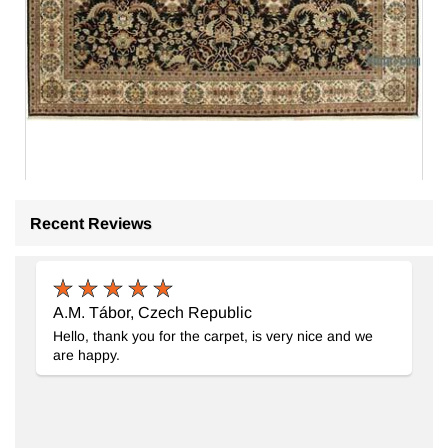
Recent Reviews
Yeni El Dokuma Uşak Halısı
- K0056705
375 cm x 363 cm
362.357
TL
A.M. Tábor, Czech Republic
Hello, thank you for the carpet, is very nice and we
are happy.