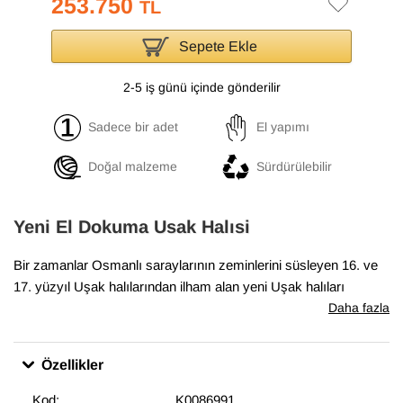
253.750
TL
Sepete Ekle
2-5 iş günü içinde gönderilir
Sadece bir adet
El yapımı
Doğal malzeme
Sürdürülebilir
Yeni El Dokuma Usak Halısi
Bir zamanlar Osmanlı saraylarının zeminlerini süsleyen 16. ve
17. yüzyıl Uşak halılarından ilham alan yeni Uşak halıları
koleksiyonumuz, geleneksel tasarımları el dokumasıyla hayata
Daha fazla
geçiriyor. Antik Uşak halılarının desenlerini ve renklerini içeren
bu halılar, klasik, geleneksel veya eklektik mekanlara uyum
Özellikler
sağlıyor. Bu özel halı
301 cm x 427 cm
boyutlarındadır.
Kod:
K0086991