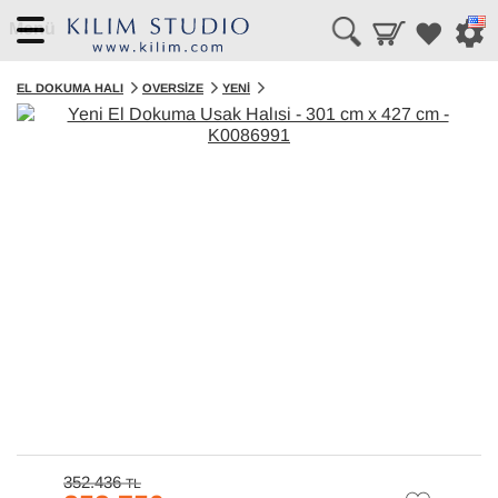
Menü
EL DOKUMA HALI
OVERSIZE
YENI
352.436
TL