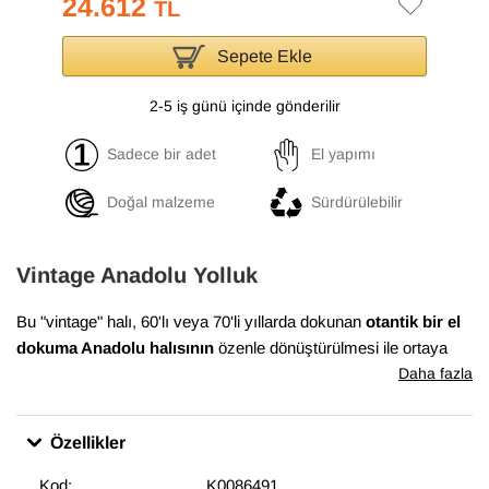
24.612
TL
Sepete Ekle
2-5 iş günü içinde gönderilir
Sadece bir adet
El yapımı
Doğal malzeme
Sürdürülebilir
Vintage Anadolu Yolluk
Bu "vintage" halı, 60'lı veya 70'li yıllarda dokunan
otantik bir el
dokuma Anadolu halısının
özenle dönüştürülmesi ile ortaya
çıkmıştır. Bu dönüşüm süreci, Anadolu'nun birçok yöresinde
Daha fazla
evlerde dokunan el halılarının en iyi durumda olanlarının
bulunması ile başlar. Daha sonra temizlenen ve havını
Özellikler
düşürmek için el makineleri ile traşlanan halıların gerekli
bakımları yapılarak satışa sunulur. Bu muhteşem dönüşüm,
Kod:
K0086491