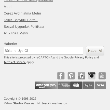
Elektronik Ticari İleti Aydınlatma
Metni
Çerez Aydınlatma Metni
KVKK Başvuru Formu
Sosyal Uygunluk Politikası
Açık Rıza Metni
Haberler
Haber Al
This site is protected by reCAPTCHA and the Google
Privacy Policy
and
Terms of Service
apply.
Copyright © 1998-2026
Kilim Studio
Praksis Ltd. tescilli markasıdır.