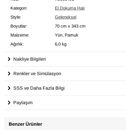
modern dekoru tamamlayan eşsiz görünüme sahip halılar
Kategori:
El Dokuma Halı
ortaya çıkartır.
Style:
Geleneksel
70 cm x 343 cm
ölçülerinde olan bu halı, pamuktan üzerine yün
ile dokunmuştur.
Boyutlar:
70 cm
x
343 cm
Malzeme:
Yün, Pamuk
Ağırlık:
6,0 kg
Nakliye Bilgileri
Renkler ve Simülasyon
SSS ve Daha Fazla Bilgi
Paylaşım
Benzer Ürünler