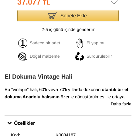
37.077
TL
Sepete Ekle
2-5 iş günü içinde gönderilir
Sadece bir adet
El yapımı
Doğal malzeme
Sürdürülebilir
El Dokuma Vintage Hali
Bu "vintage" halı, 60'lı veya 70'li yıllarda dokunan
otantik bir el
dokuma Anadolu halısının
özenle dönüştürülmesi ile ortaya
çıkmıştır. Bu dönüşüm süreci, Anadolu'nun birçok yöresinde
Daha fazla
evlerde dokunan el halılarının en iyi durumda olanlarının
bulunması ile başlar. Daha sonra temizlenen ve havını
Özellikler
düşürmek için el makineleri ile traşlanan halıların gerekli
bakımları yapılarak satışa sunulur. Bu muhteşem dönüşüm,
Kod:
K0084187