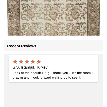
Recent Reviews
S.S. Istanbul, Turkey
Look at the beautiful rug ? thank you .. It’s the room I
El Dokuma Vintage Halı
- K0038265
pray in and I look forward waking up to see it.
207 cm x 295 cm
44.692
TL