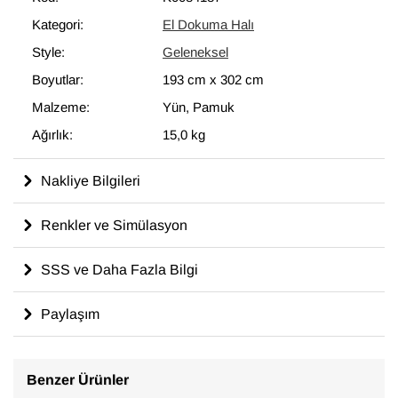
modern dekoru tamamlayan eşsiz görünüme sahip halılar
Kategori:
El Dokuma Halı
ortaya çıkartır.
Style:
Geleneksel
193 cm x 302 cm
ölçülerinde olan bu halı, pamuktan üzerine
yün ile dokunmuştur.
Boyutlar:
193 cm
x
302 cm
Malzeme:
Yün, Pamuk
Ağırlık:
15,0 kg
Nakliye Bilgileri
Renkler ve Simülasyon
SSS ve Daha Fazla Bilgi
Paylaşım
Benzer Ürünler