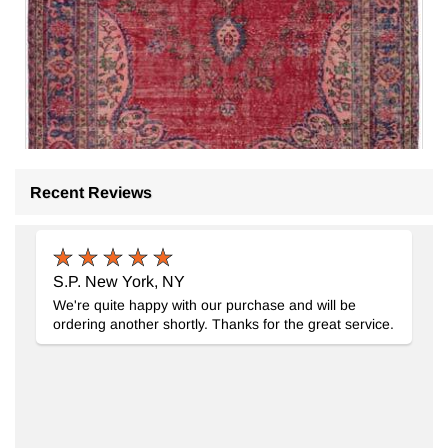
Recent Reviews
El Dokuma Vintage Halı
- K0083112
S.P. New York, NY
190 cm x 283 cm
We're quite happy with our purchase and will be
23.130
TL
ordering another shortly. Thanks for the great service.