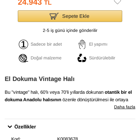
24.943
TL
Sepete Ekle
2-5 iş günü içinde gönderilir
Sadece bir adet
El yapımı
Doğal malzeme
Sürdürülebilir
El Dokuma Vintage Halı
Bu "vintage" halı, 60'lı veya 70'li yıllarda dokunan
otantik bir el
dokuma Anadolu halısının
özenle dönüştürülmesi ile ortaya
çıkmıştır. Bu dönüşüm süreci, Anadolu'nun birçok yöresinde
Daha fazla
evlerde dokunan el halılarının en iyi durumda olanlarının
bulunması ile başlar. Daha sonra temizlenen ve havını
Özellikler
düşürmek için el makineleri ile traşlanan halıların gerekli
bakımları yapılarak satışa sunulur. Bu muhteşem dönüşüm,
Kod:
K0083678