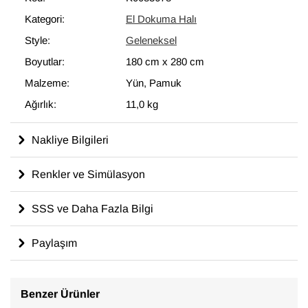
modern dekoru tamamlayan eşsiz görünüme sahip halılar
Kategori:
El Dokuma Halı
ortaya çıkartır.
Style:
Geleneksel
180 cm x 280 cm
ölçülerinde olan bu halı, pamuktan üzerine
yün ile dokunmuştur.
Boyutlar:
180 cm
x
280 cm
Malzeme:
Yün, Pamuk
Ağırlık:
11,0 kg
Nakliye Bilgileri
Renkler ve Simülasyon
SSS ve Daha Fazla Bilgi
Paylaşım
Benzer Ürünler