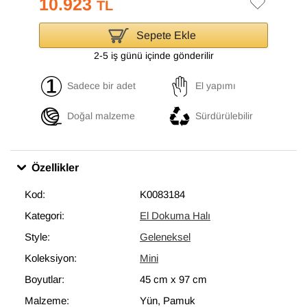
10.923
TL
Sepete Ekle
2-5 iş günü içinde gönderilir
Sadece bir adet
El yapımı
Doğal malzeme
Sürdürülebilir
Özellikler
Kod:
K0083184
Kategori:
El Dokuma Halı
Style:
Geleneksel
Koleksiyon:
Mini
Boyutlar:
45 cm
x
97 cm
Malzeme:
Yün, Pamuk