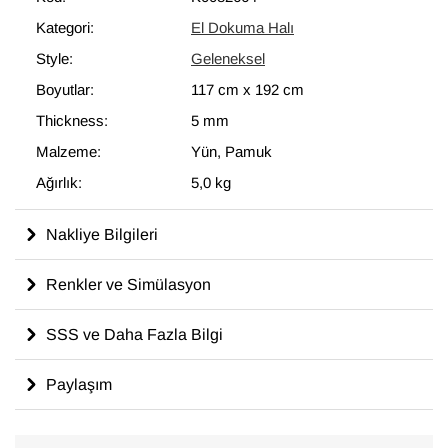
modern dekoru tamamlayan eşsiz görünüme sahip halılar
Kategori:
El Dokuma Halı
ortaya çıkartır.
Style:
Geleneksel
117 cm x 192 cm
ölçülerinde olan bu halı, pamuktan üzerine yün
ile dokunmuştur.
Boyutlar:
117 cm
x
192 cm
Thickness:
5 mm
Malzeme:
Yün, Pamuk
Ağırlık:
5,0 kg
Nakliye Bilgileri
Renkler ve Simülasyon
SSS ve Daha Fazla Bilgi
Paylaşım