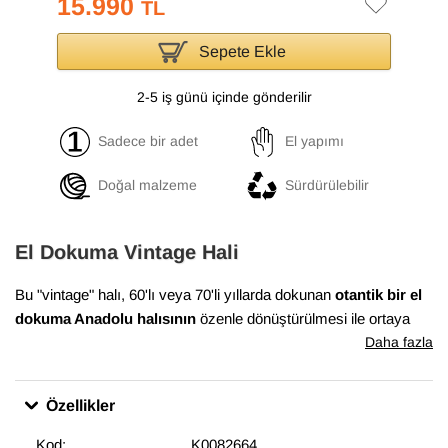
15.990
TL
Sepete Ekle
2-5 iş günü içinde gönderilir
Sadece bir adet
El yapımı
Doğal malzeme
Sürdürülebilir
El Dokuma Vintage Hali
Bu "vintage" halı, 60'lı veya 70'li yıllarda dokunan
otantik bir el
dokuma Anadolu halısının
özenle dönüştürülmesi ile ortaya
çıkmıştır. Bu dönüşüm süreci, Anadolu'nun birçok yöresinde
Daha fazla
evlerde dokunan el halılarının en iyi durumda olanlarının
bulunması ile başlar. Daha sonra temizlenen ve havını
Özellikler
düşürmek için el makineleri ile traşlanan halıların gerekli
bakımları yapılarak satışa sunulur. Bu muhteşem dönüşüm,
Kod:
K0082664