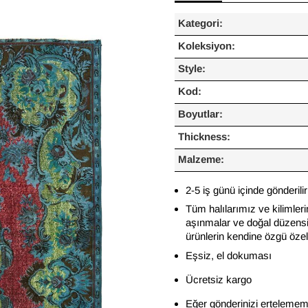
Kategori:
Koleksiyon:
Style:
Kod:
Boyutlar:
Thickness:
Malzeme:
2-5 iş günü içinde gönderilir
Tüm halılarımız ve kilimleri
aşınmalar ve doğal düzensiz
ürünlerin kendine özgü özelli
Eşsiz, el dokuması
Ücretsiz kargo
Eğer gönderinizi ertelememi