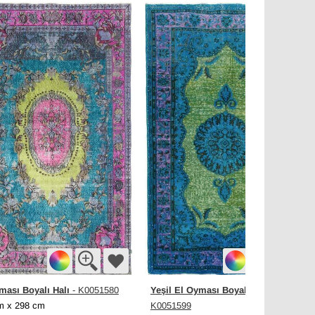
ması Boyalı Halı
Yeşil El Oyması Boyalı Halı
- K0051580
-
m x 298 cm
K0051599