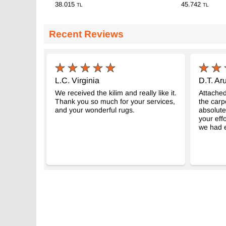
38.015
45.742
TL
TL
Recent Reviews
L.C. Virginia
D.T. Aru
We received the kilim and really like it.
Attached
Thank you so much for your services,
the carpe
and your wonderful rugs.
absolute
your effo
we had e