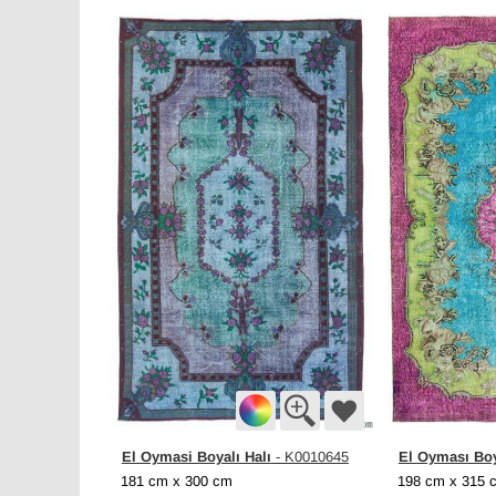
El Oymasi Boyalı Halı
El Oyması Boy
- K0010645
181 cm x 300 cm
198 cm x 315 