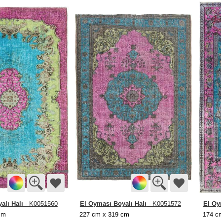
alı Halı
El Oyması Boyalı Halı
El Oy
- K0051560
- K0051572
cm
227 cm x 319 cm
174 c