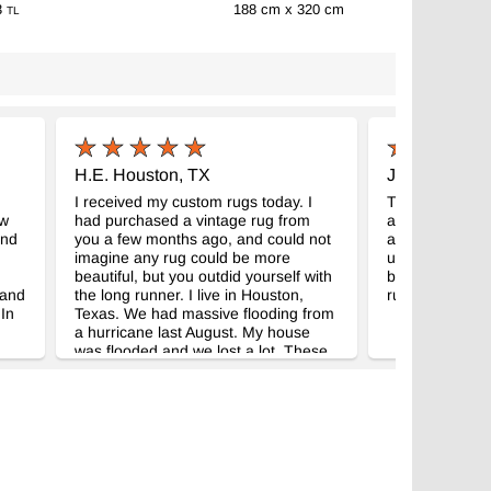
3
188 cm x 320 cm
TL
42.785
TL
H.E. Houston, TX
J.B. Tokyo, 
I received my custom rugs today. I
The rugs came
ow
had purchased a vintage rug from
after shipping 
and
you a few months ago, and could not
are beautiful. 
imagine any rug could be more
using them for
beautiful, but you outdid yourself with
back again in t
 and
the long runner. I live in Houston,
rugs...
In
Texas. We had massive flooding from
a hurricane last August. My house
was flooded and we lost a lot. These
ck
new rugs have brought me joy and
are a lovely new edition to my new
 and
floors. Thank you for the excellent
nce
work and the most wonderful
nks
customer service I can imagine!
d