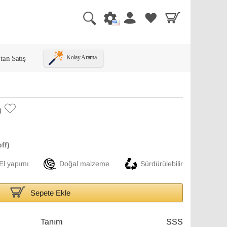
tan Satış
Kolay Arama
ı
El yapımı
Doğal malzeme
Sürdürülebilir
Sepete Ekle
Tanım
SSS