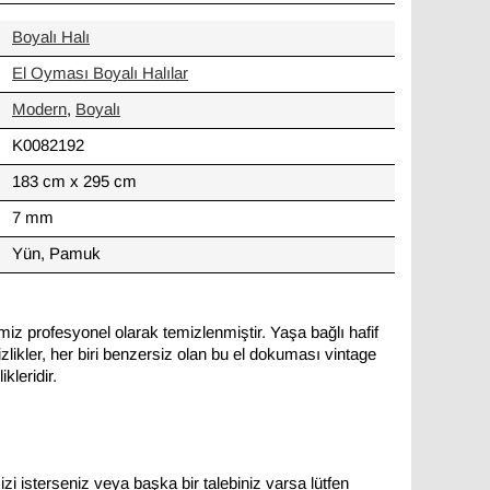
Boyalı Halı
El Oyması Boyalı Halılar
Modern
,
Boyalı
K0082192
183 cm x 295 cm
7 mm
Yün, Pamuk
miz profesyonel olarak temizlenmiştir. Yaşa bağlı hafif
likler, her biri benzersiz olan bu el dokuması vintage
kleridir.
zi isterseniz veya başka bir talebiniz varsa lütfen