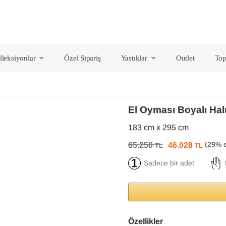
lleksiyonlar
Özel Sipariş
Yastıklar
Outlet
Top
+
+
El Oyması Boyalı Hal
183 cm x 295 cm
65.250
46.028
TL
TL
Sadece bir adet
Özellikler