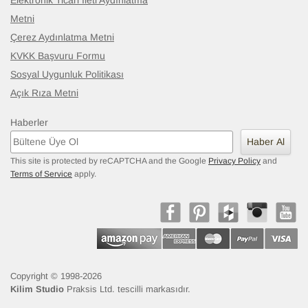
Elektronik Ticari İleti Aydınlatma
Metni
Çerez Aydınlatma Metni
KVKK Başvuru Formu
Sosyal Uygunluk Politikası
Açık Rıza Metni
Haberler
Haber Al
This site is protected by reCAPTCHA and the Google
Privacy Policy
and
Terms of Service
apply.
Copyright © 1998-2026
Kilim Studio
Praksis Ltd. tescilli markasıdır.