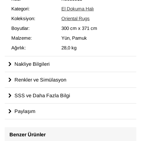
çıkartır.
Kategori:
El Dokuma Halı
300 cm x 371 cm
ölçülerinde olan bu halı, pamuk üzerine yün
Koleksiyon:
Oriental Rugs
iplik ile dokunmuştur.
Boyutlar:
300 cm
x
371 cm
Malzeme:
Yün, Pamuk
Ağırlık:
28,0 kg
Nakliye Bilgileri
Renkler ve Simülasyon
SSS ve Daha Fazla Bilgi
Paylaşım
Benzer Ürünler