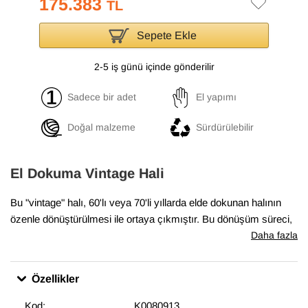
175.383
TL
Sepete Ekle
2-5 iş günü içinde gönderilir
Sadece bir adet
El yapımı
Doğal malzeme
Sürdürülebilir
El Dokuma Vintage Hali
Bu "vintage" halı, 60'lı veya 70'li yıllarda elde dokunan halının
özenle dönüştürülmesi ile ortaya çıkmıştır. Bu dönüşüm süreci,
geleneksel yöntemlerle dokunan el halılarının en iyi durumda
Daha fazla
olanlarının bulunması ile başlar. Daha sonra temizlenen ve
havını düşürmek için traşlanan halıların gerekli bakımları
Özellikler
yapılarak satışa sunulur. Bu muhteşem dönüşüm, modern
dekoru tamamlayan eşsiz görünüme sahip halılar ortaya
Kod:
K0080913