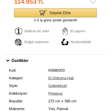
114.953
TL
Sepete Ekle
2-5 iş günü içinde gönderilir
Sadece bir adet
El yapımı
Doğal malzeme
Sürdürülebilir
Özellikler
Kod:
K0080203
Kategori:
El Dokuma Halı
Style:
Geleneksel
Koleksiyon:
Pegasus
Boyutlar:
272 cm
x
395 cm
Malzeme:
Yün, Pamuk