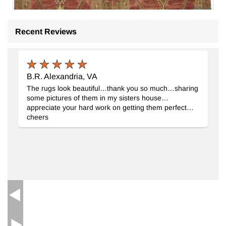
Recent Reviews
Anadolu Kilimi
- K0087932
302 cm x 432 cm
99.512
TL
B.R. Alexandria, VA
The rugs look beautiful…thank you so much…sharing
some pictures of them in my sisters house…
appreciate your hard work on getting them perfect…
cheers