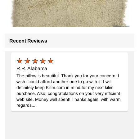
Recent Reviews
Vintage Anadolu Tülü
- K0079081
140 cm x 230 cm
31.364
TL
R.R. Alabama
The pillow is beautiful. Thank you for your concern. I
wish i could afford another one to go with it. I will
definitely keep Kilim.com in mind for my next kilim
purchase. Also, congratulations on your very efficient
web site. Money well spent! Thanks again, with warm
regards...