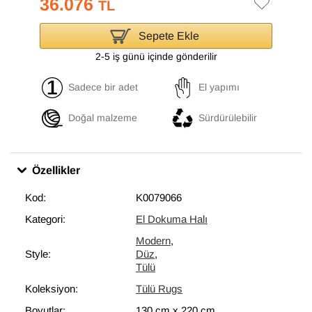
36.076
TL
Sepete Ekle
2-5 iş günü içinde gönderilir
Sadece bir adet
El yapımı
Doğal malzeme
Sürdürülebilir
Özellikler
Kod:
K0079066
Kategori:
El Dokuma Halı
Modern
,
Style:
Düz
,
Tülü
Koleksiyon:
Tülü Rugs
Boyutlar:
130 cm
x
220 cm