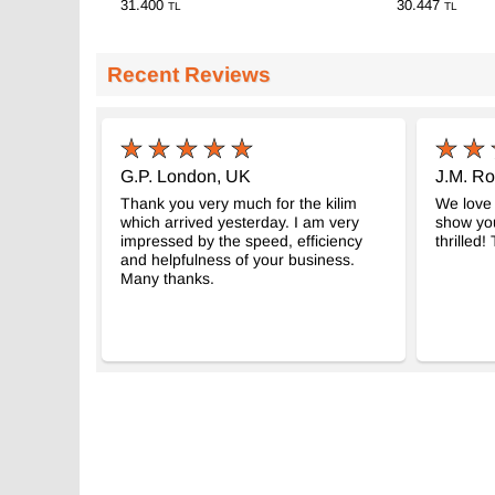
31.400
30.447
TL
TL
Recent Reviews
G.P. London, UK
J.M. R
Thank you very much for the kilim
We love 
which arrived yesterday. I am very
show you
impressed by the speed, efficiency
thrilled
and helpfulness of your business.
Many thanks.