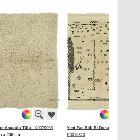
ge Anadolu Tülü
Yeni Fas Stili El Dokuma Tülü
- K0079065
-
m x 206 cm
K0016310