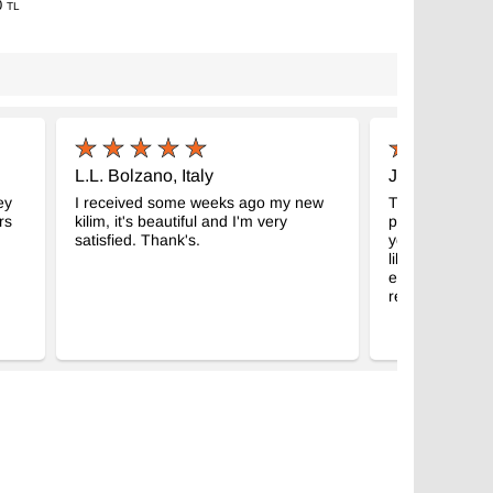
0
TL
L.L. Bolzano, Italy
J.N. Wiltshir
ey
I received some weeks ago my new
Thank you, my k
rs
kilim, it's beautiful and I'm very
pictured it fr
satisfied. Thank's.
your excellent 
like to congrat
excellent servi
refreshing cha