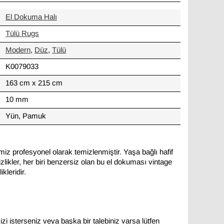
El Dokuma Halı
Tülü Rugs
Modern
,
Düz
,
Tülü
K0079033
163 cm x 215 cm
10 mm
Yün, Pamuk
miz profesyonel olarak temizlenmiştir. Yaşa bağlı hafif
likler, her biri benzersiz olan bu el dokuması vintage
kleridir.
zi isterseniz veya başka bir talebiniz varsa lütfen