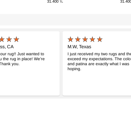
31.400
31.40
TL
oss, CA
M.W, Texas
our rug!! Just wanted to
I just received my two rugs and th
 the rug in place! We’re
exceed my expectations. The colo
! Thank you.
and patina are exactly what I was
hoping.