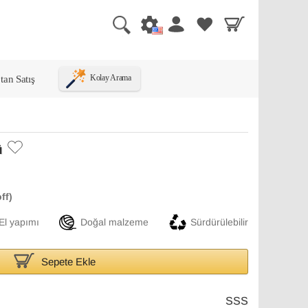
tan Satış
Kolay Arama
ü
El yapımı
Doğal malzeme
Sürdürülebilir
Sepete Ekle
SSS