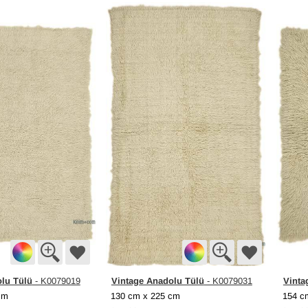
lu Tülü
Vintage Anadolu Tülü
Vinta
- K0079019
- K0079031
cm
130 cm x 225 cm
154 c