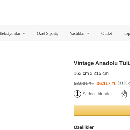
lleksiyonlar
Özel Sipariş
Yastıklar
Outlet
Top
+
+
Vintage Anadolu Tül
163 cm x 215 cm
52.031
36.117
TL
TL
Sadece bir adet
Özellikler