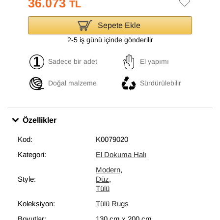
36.073
TL
Sepete Ekle
2-5 iş günü içinde gönderilir
Sadece bir adet
El yapımı
Doğal malzeme
Sürdürülebilir
Özellikler
Kod:
K0079020
Kategori:
El Dokuma Halı
Modern
,
Style:
Düz
,
Tülü
Koleksiyon:
Tülü Rugs
Boyutlar:
130 cm
x
200 cm