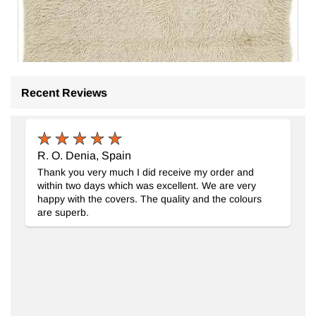
Recent Reviews
R. O. Denia, Spain
Vintage Anadolu Tülü
- K0079018
Thank you very much I did receive my order and
120 cm x 187 cm
within two days which was excellent. We are very
30.410
TL
happy with the covers. The quality and the colours
are superb.