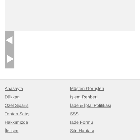
El Dokuma Vintage Halı
- K0078599
148 cm x 228 cm
26.472
TL
Anasayfa
Müşteri Görüşleri
Dükkan
İşlem Rehberi
Özel Sipariş
İade & İptal Politikası
Toptan Satış
SSS
Hakkımızda
İade Formu
İletişim
Site Haritası