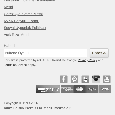
Elektronik Ticari İleti Aydınlatma
Metni
Çerez Aydınlatma Metni
KVKK Başvuru Formu
Sosyal Uygunluk Politikası
Açık Rıza Metni
Haberler
Haber Al
This site is protected by reCAPTCHA and the Google
Privacy Policy
and
Terms of Service
apply.
Copyright © 1998-2026
Kilim Studio
Praksis Ltd. tescilli markasıdır.