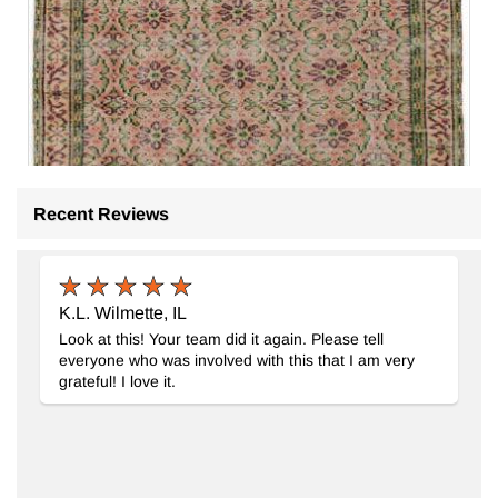
Recent Reviews
K.L. Wilmette, IL
Look at this! Your team did it again. Please tell
everyone who was involved with this that I am very
grateful! I love it.
El Dokuma Vintage Halı
- K0076766
158 cm x 246 cm
16.596
TL