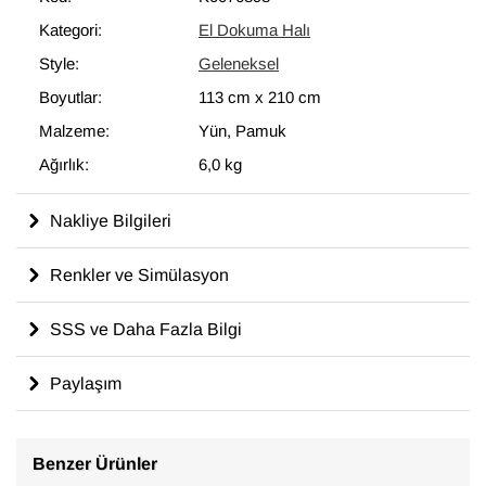
modern dekoru tamamlayan eşsiz görünüme sahip halılar
Kategori:
El Dokuma Halı
ortaya çıkartır.
Style:
Geleneksel
113 cm x 210 cm
ölçülerinde olan bu halı, pamuktan üzerine yün
ile dokunmuştur.
Boyutlar:
113 cm
x
210 cm
Malzeme:
Yün, Pamuk
Ağırlık:
6,0 kg
Nakliye Bilgileri
Renkler ve Simülasyon
SSS ve Daha Fazla Bilgi
Paylaşım
Benzer Ürünler