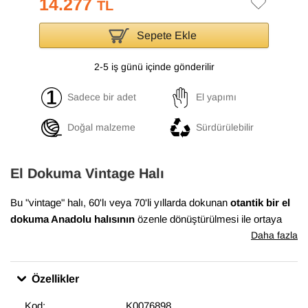
14.277
TL
Sepete Ekle
2-5 iş günü içinde gönderilir
Sadece bir adet
El yapımı
Doğal malzeme
Sürdürülebilir
El Dokuma Vintage Halı
Bu "vintage" halı, 60'lı veya 70'li yıllarda dokunan
otantik bir el
dokuma Anadolu halısının
özenle dönüştürülmesi ile ortaya
çıkmıştır. Bu dönüşüm süreci, Anadolu'nun birçok yöresinde
Daha fazla
evlerde dokunan el halılarının en iyi durumda olanlarının
bulunması ile başlar. Daha sonra temizlenen ve havını
Özellikler
düşürmek için el makineleri ile traşlanan halıların gerekli
bakımları yapılarak satışa sunulur. Bu muhteşem dönüşüm,
Kod:
K0076898