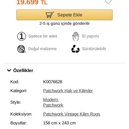
19.699
TL
Sepete Ekle
2-5 iş günü içinde gönderilir
Sadece bir adet
El yapımı
Doğal malzeme
Sürdürülebilir
Özellikler
Kod:
K0076628
Kategori:
Patchwork Halı ve Kilimler
Modern
,
Style:
Patchwork
Koleksiyon:
Patchwork Vintage Kilim Rugs
Boyutlar:
156 cm
x
243 cm