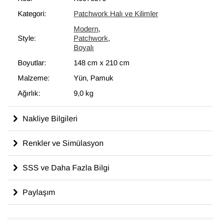
bir unsur olarak kullanılmaktadır.
Kategori:
Patchwork Halı ve Kilimler
Modern
,
Style:
Patchwork
,
Boyalı
Boyutlar:
148 cm
x
210 cm
Malzeme:
Yün, Pamuk
Ağırlık:
9,0 kg
Nakliye Bilgileri
Renkler ve Simülasyon
SSS ve Daha Fazla Bilgi
Paylaşım