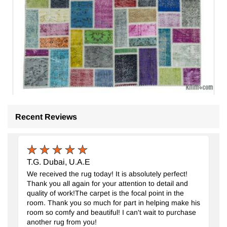
Recent Reviews
Çok Renkli Boyalı Patchwork Halı
- K0020264
174 cm x 237 cm
25.187
TL
T.G. Dubai, U.A.E
We received the rug today! It is absolutely perfect!
Thank you all again for your attention to detail and
quality of work!The carpet is the focal point in the
room. Thank you so much for part in helping make his
room so comfy and beautiful! I can't wait to purchase
another rug from you!