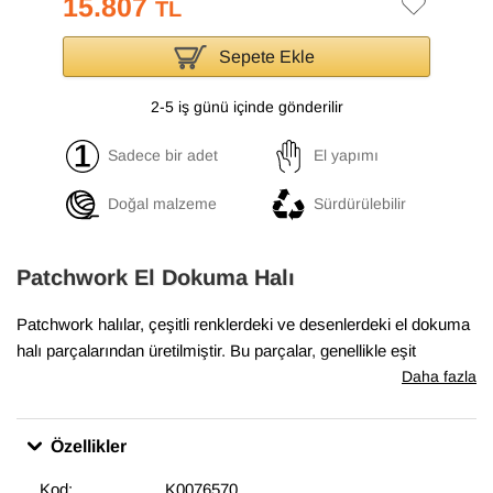
15.807
TL
Sepete Ekle
2-5 iş günü içinde gönderilir
Sadece bir adet
El yapımı
Doğal malzeme
Sürdürülebilir
Patchwork El Dokuma Halı
Patchwork halılar, çeşitli renklerdeki ve desenlerdeki el dokuma
halı parçalarından üretilmiştir. Bu parçalar, genellikle eşit
boyutlarda ve düzenli şekillerde kesilir ve sonra yan yana ve üst
Daha fazla
üste yerleştirilerek bir halı oluşturulur. Boyalı patchwork halılar,
bu parçaların önce boyanmış olarak kullanıldığı halılardır. Boyalı
Özellikler
patchwork halılar, evlerde ve ofislerde sıcak bir hava
yaratmakta, aynı zamanda odaların dekorasyonunda etkileyici
Kod:
K0076570