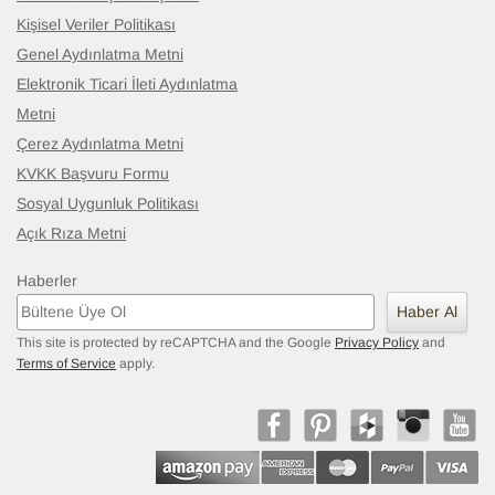
Kişisel Veriler Politikası
Genel Aydınlatma Metni
Elektronik Ticari İleti Aydınlatma
Çok Renkli Boyalı Patchwork Halı
- K0053979
Metni
98 cm x 308 cm
16.134
Çerez Aydınlatma Metni
TL
KVKK Başvuru Formu
Sosyal Uygunluk Politikası
Açık Rıza Metni
Haberler
Haber Al
This site is protected by reCAPTCHA and the Google
Privacy Policy
and
Terms of Service
apply.