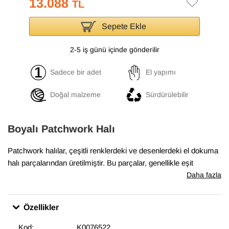
13.088
TL
Sepete Ekle
2-5 iş günü içinde gönderilir
Sadece bir adet
El yapımı
Doğal malzeme
Sürdürülebilir
Boyalı Patchwork Halı
Patchwork halılar, çeşitli renklerdeki ve desenlerdeki el dokuma
halı parçalarından üretilmiştir. Bu parçalar, genellikle eşit
boyutlarda ve düzenli şekillerde kesilir ve sonra yan yana ve üst
Daha fazla
üste yerleştirilerek bir halı oluşturulur. Boyalı patchwork halılar,
bu parçaların önce boyanmış olarak kullanıldığı halılardır. Boyalı
Özellikler
patchwork halılar, evlerde ve ofislerde sıcak bir hava
yaratmakta, aynı zamanda odaların dekorasyonunda etkileyici
Kod:
K0076522