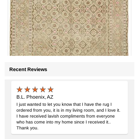
Recent Reviews
El Dokuma Vintage Halı
- K0075791
187 cm x 291 cm
B.L. Phoenix, AZ
67.488
TL
I just wanted to let you know that I have the rug I
ordered from you, it is in my living room, and I love it.
I have received lavish compliments from everyone
who has come into my home since I received it..
Thank you.