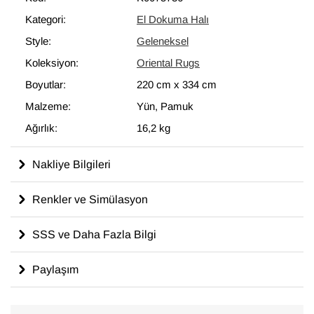
çıkartır.
Kategori:
El Dokuma Halı
220 cm x 334 cm
ölçülerinde olan bu halı, pamuk üzerine yün
Style:
Geleneksel
iplik ile dokunmuştur.
Koleksiyon:
Oriental Rugs
Boyutlar:
220 cm
x
334 cm
Malzeme:
Yün, Pamuk
Ağırlık:
16,2 kg
Nakliye Bilgileri
Renkler ve Simülasyon
SSS ve Daha Fazla Bilgi
Paylaşım