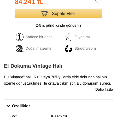
84.241
TL
Sepete Ekle
2-5 iş günü içinde gönderilir
Sadece bir adet
El yapımı
Doğal malzeme
Sürdürülebilir
El Dokuma Vintage Halı
Bu "vintage" halı, 60'lı veya 70'li yıllarda elde dokunan halının
özenle dönüştürülmesi ile ortaya çıkmıştır. Bu dönüşüm süreci,
geleneksel yöntemlerle dokunan el halılarının en iyi durumda
Daha fazla
olanlarının bulunması ile başlar. Daha sonra temizlenen ve
havını düşürmek için traşlanan halıların gerekli bakımları
Özellikler
yapılarak satışa sunulur. Bu muhteşem dönüşüm, modern
dekoru tamamlayan eşsiz görünüme sahip halılar ortaya
Kod:
K0075736