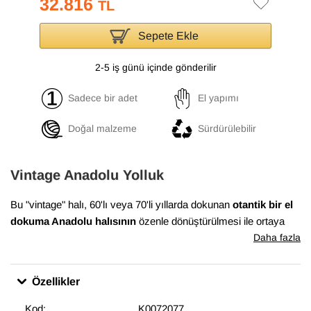
32.816
TL
Sepete Ekle
2-5 iş günü içinde gönderilir
Sadece bir adet
El yapımı
Doğal malzeme
Sürdürülebilir
Vintage Anadolu Yolluk
Bu "vintage" halı, 60'lı veya 70'li yıllarda dokunan
otantik bir el
dokuma Anadolu halısının
özenle dönüştürülmesi ile ortaya
çıkmıştır. Bu dönüşüm süreci, Anadolu'nun birçok yöresinde
Daha fazla
evlerde dokunan el halılarının en iyi durumda olanlarının
bulunması ile başlar. Daha sonra temizlenen ve havını
Özellikler
düşürmek için el makineleri ile traşlanan halıların gerekli
bakımları yapılarak satışa sunulur. Bu muhteşem dönüşüm,
Kod:
K0072077