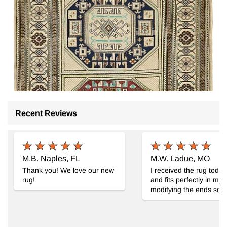
Recent Reviews
M.B. Naples, FL
M.W. Ladue, MO
Thank you! We love our new
I received the rug today 
rug!
and fits perfectly in my
modifying the ends so tha