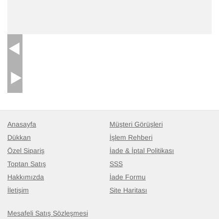
El Dokuma Vintage Hali
- K0090966
Anasayfa
Müşteri Görüşleri
92 cm x 210 cm
18.554
Dükkan
İşlem Rehberi
TL
Özel Sipariş
İade & İptal Politikası
Toptan Satış
SSS
Hakkımızda
İade Formu
İletişim
Site Haritası
Mesafeli Satış Sözleşmesi