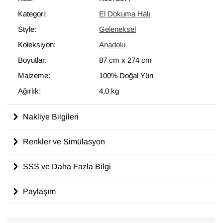
modern dekoru tamamlayan eşsiz görünüme sahip halılar
Kategori:
El Dokuma Halı
ortaya çıkartır.
Style:
Geleneksel
87 cm x 274 cm
ölçülerinde olan bu halı, pamuktan üzerine yün
ile dokunmuştur.
Koleksiyon:
Anadolu
Boyutlar:
87 cm
x
274 cm
Malzeme:
100% Doğal Yün
Ağırlık:
4,0 kg
Nakliye Bilgileri
Renkler ve Simülasyon
SSS ve Daha Fazla Bilgi
Paylaşım