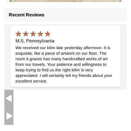
Recent Reviews
M.S. Pennsylvania
We received our kilim late yesterday afternoon. It is
exquisite, like a piece of artwork on our floor. The
room it graces has many handcrafted works of art
Kendir Patchwork Kilim
- K0070544
from our travels. Your patience and willingness to
93 cm x 128 cm
keep trying to find us the right kilim is very
17.123
TL
appreciated. I will certainly tell my friends about your
excellent service.