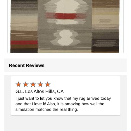
Recent Reviews
G.L. Los Altos Hills, CA
I just want to let you know that my rug arrived today
and that I love it! Also, it is amazing how well the
Yeni El Dokuma Kilim
- K0048504
simulation matched the real thing.