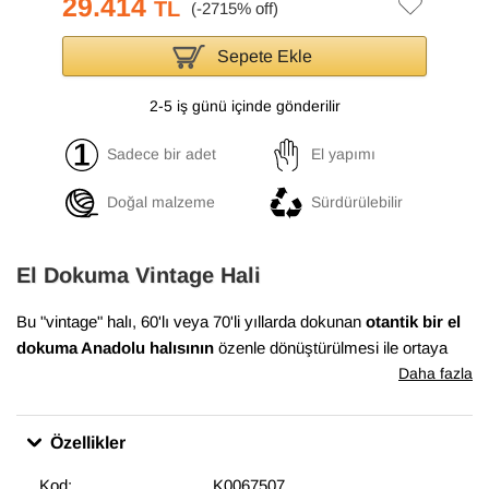
29.414
TL
Sepete Ekle
2-5 iş günü içinde gönderilir
Sadece bir adet
El yapımı
Doğal malzeme
Sürdürülebilir
El Dokuma Vintage Hali
Bu "vintage" halı, 60'lı veya 70'li yıllarda dokunan
otantik bir el
dokuma Anadolu halısının
özenle dönüştürülmesi ile ortaya
çıkmıştır. Bu dönüşüm süreci, Anadolu'nun birçok yöresinde
Daha fazla
evlerde dokunan el halılarının en iyi durumda olanlarının
bulunması ile başlar. Daha sonra temizlenen ve havını
Özellikler
düşürmek için el makineleri ile traşlanan halıların gerekli
bakımları yapılarak satışa sunulur. Bu muhteşem dönüşüm,
Kod:
K0067507