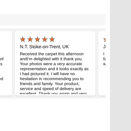
N.T. Stoke-on-Trent, UK
J. K. Illinois
Received the carpet this afternoon
I received the o
of
andI'm delighted with it thank you.
fantastic, thank
as
Your photos were a very accurate
well.
representation and it looks exactly as
I had pictured it. I will have no
ed
hesitation in recommending you to
friends and family. Your product,
service and speed of delivery are
excellent. Thank you again and very
best wishes.