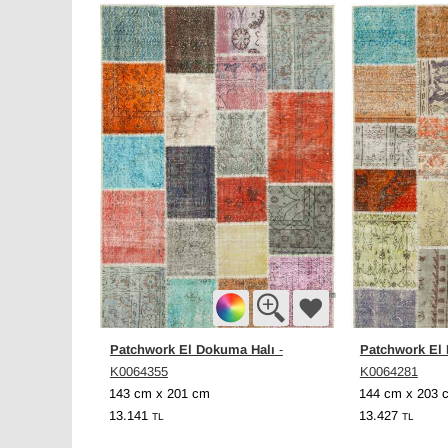
Patchwork El Dokuma Halı
Patchwork El
-
K0064355
K0064281
143 cm x 201 cm
144 cm x 203 
13.141
13.427
TL
TL