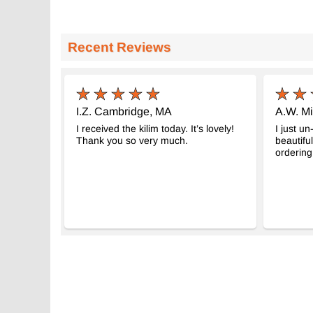
Recent Reviews
I.Z. Cambridge, MA
A.W. M
I received the kilim today. It’s lovely!
I just un
Thank you so very much.
beautiful
ordering