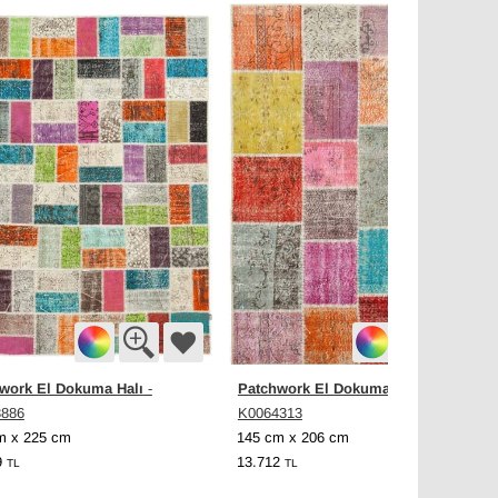
work El Dokuma Halı
Patchwork El Dokuma Halı
-
-
3886
K0064313
m x 225 cm
145 cm x 206 cm
9
13.712
TL
TL