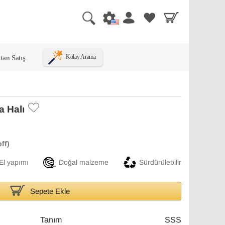
tan Satış
Kolay Arama
 Halı
El yapımı
Doğal malzeme
Sürdürülebilir
Sepete Ekle
Tanım
SSS