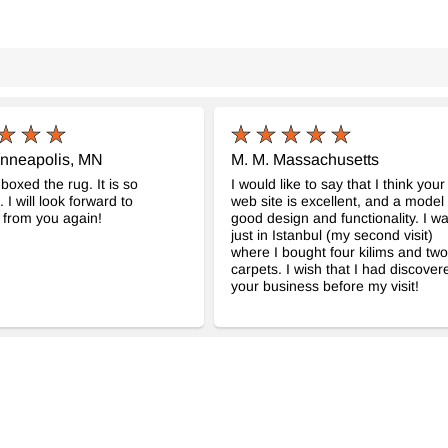
inneapolis, MN
M. M. Massachusetts
-boxed the rug. It is so
I would like to say that I think your
. I will look forward to
web site is excellent, and a model 
 from you again!
good design and functionality. I w
just in Istanbul (my second visit)
where I bought four kilims and two
carpets. I wish that I had discover
your business before my visit!