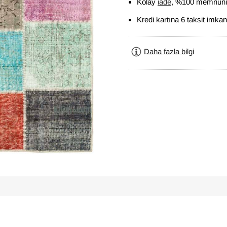
Kolay
iade
, %100 memnuniy
Kredi kartına 6 taksit imkan
Daha fazla bilgi