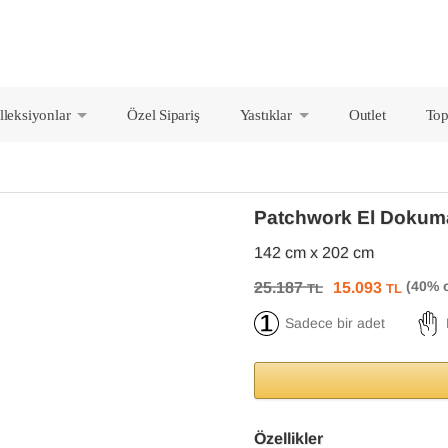
lleksiyonlar
Özel Sipariş
Yastıklar
Outlet
Top
+
+
Patchwork El Dokuma
142 cm x 202 cm
25.187
15.093
TL
TL
Sadece bir adet
Özellikler