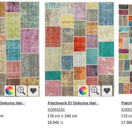
 Dokuma Halı
Patchwork El Dokuma Halı
Patch
-
-
K0064191
K006
cm
176 cm x 240 cm
173 c
18.045
17.56
TL