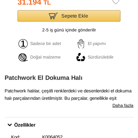
31.194
TL
Sepete Ekle
2-5 iş günü içinde gönderilir
Sadece bir adet
El yapımı
Doğal malzeme
Sürdürülebilir
Patchwork El Dokuma Halı
Patchwork halılar, çeşitli renklerdeki ve desenlerdeki el dokuma
halı parçalarından üretilmiştir. Bu parçalar, genellikle eşit
boyutlarda ve düzenli şekillerde kesilir ve sonra yan yana ve üst
Daha fazla
üste yerleştirilerek bir halı oluşturulur. Boyalı patchwork halılar,
bu parçaların önce boyanmış olarak kullanıldığı halılardır. Boyalı
Özellikler
patchwork halılar, evlerde ve ofislerde sıcak bir hava
yaratmakta, aynı zamanda odaların dekorasyonunda etkileyici
Kod:
K0064052