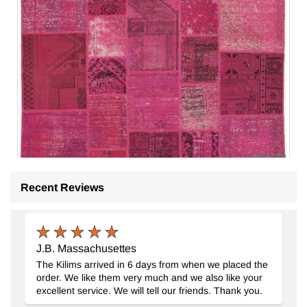
Recent Reviews
Patchwork El Dokuma Halı
- K0064051
200 cm x 306 cm
27.617
TL
J.B. Massachusettes
The Kilims arrived in 6 days from when we placed the
order. We like them very much and we also like your
excellent service. We will tell our friends. Thank you.