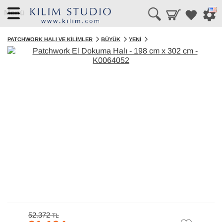
Menü
PATCHWORK HALI VE KILIMLER
BÜYÜK
YENI
52.372
TL