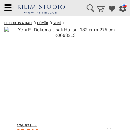
Menü
EL DOKUMA HALI
BÜYÜK
YENI
136.831
TL