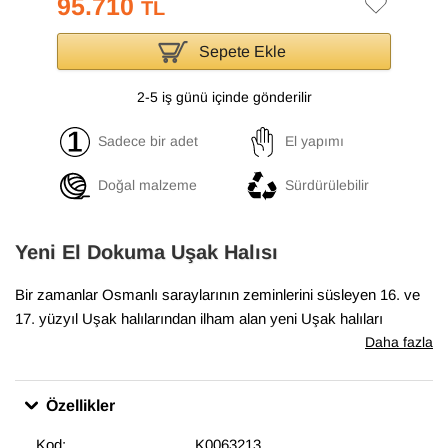
95.710
TL
Sepete Ekle
2-5 iş günü içinde gönderilir
Sadece bir adet
El yapımı
Doğal malzeme
Sürdürülebilir
Yeni El Dokuma Uşak Halısı
Bir zamanlar Osmanlı saraylarının zeminlerini süsleyen 16. ve
17. yüzyıl Uşak halılarından ilham alan yeni Uşak halıları
koleksiyonumuz, geleneksel tasarımları el dokumasıyla hayata
Daha fazla
geçiriyor. Antik Uşak halılarının desenlerini ve renklerini içeren
bu halılar, klasik, geleneksel veya eklektik mekanlara uyum
Özellikler
sağlıyor. Bu özel halı
182 cm x 275 cm
boyutlarındadır.
Kod:
K0063213