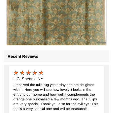
Recent Reviews
Yeni El Dokuma Uşak Halısi
- K0082428
L.G. Speonk, NY
238 cm x 303 cm
I received the tulip rug yesterday and am delighted
96.091
TL
with it. Here you will see how lovely it looks in the
entry to our home and how well it complements the
orange one purchased a few months ago. The tulips
are very special. Thank you also for the evil eye. This
too is a very special one and will be treasured!