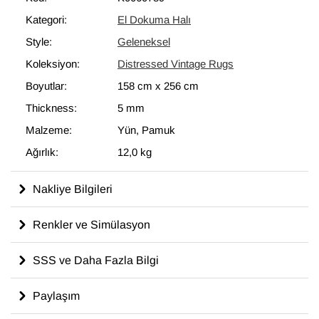
modern dekoru tamamlayan eşsiz görünüme sahip halılar
Kategori:
El Dokuma Halı
ortaya çıkartır.
Style:
Geleneksel
158 cm x 256 cm
ölçülerinde olan bu halı, pamuktan üzerine
yün ile dokunmuştur.
Koleksiyon:
Distressed Vintage Rugs
Boyutlar:
158 cm
x
256 cm
Thickness:
5 mm
Malzeme:
Yün, Pamuk
Ağırlık:
12,0 kg
Nakliye Bilgileri
Renkler ve Simülasyon
SSS ve Daha Fazla Bilgi
Paylaşım