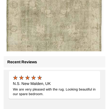
Recent Reviews
N.S. New Malden, UK
We are very pleased with the rug. Looking beautiful in
our spare bedroom.
El Dokuma Vintage Halı
- K0059992
154 cm x 270 cm
17.600
TL