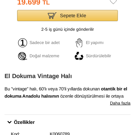
19.699
TL
Sepete Ekle
2-5 iş günü içinde gönderilir
Sadece bir adet
El yapımı
Doğal malzeme
Sürdürülebilir
El Dokuma Vintage Halı
Bu "vintage" halı, 60'lı veya 70'li yıllarda dokunan
otantik bir el
dokuma Anadolu halısının
özenle dönüştürülmesi ile ortaya
çıkmıştır. Bu dönüşüm süreci, Anadolu'nun birçok yöresinde
Daha fazla
evlerde dokunan el halılarının en iyi durumda olanlarının
bulunması ile başlar. Daha sonra temizlenen ve havını
Özellikler
düşürmek için el makineleri ile traşlanan halıların gerekli
bakımları yapılarak satışa sunulur. Bu muhteşem dönüşüm,
Kod:
K0060789