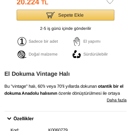
20.224
TL
Sepete Ekle
2-5 iş günü içinde gönderilir
Sadece bir adet
El yapımı
Doğal malzeme
Sürdürülebilir
El Dokuma Vintage Halı
Bu "vintage" halı, 60'lı veya 70'li yıllarda dokunan
otantik bir el
dokuma Anadolu halısının
özenle dönüştürülmesi ile ortaya
çıkmıştır. Bu dönüşüm süreci, Anadolu'nun birçok yöresinde
Daha fazla
evlerde dokunan el halılarının en iyi durumda olanlarının
bulunması ile başlar. Daha sonra temizlenen ve havını
Özellikler
düşürmek için el makineleri ile traşlanan halıların gerekli
bakımları yapılarak satışa sunulur. Bu muhteşem dönüşüm,
Kod:
K0060779