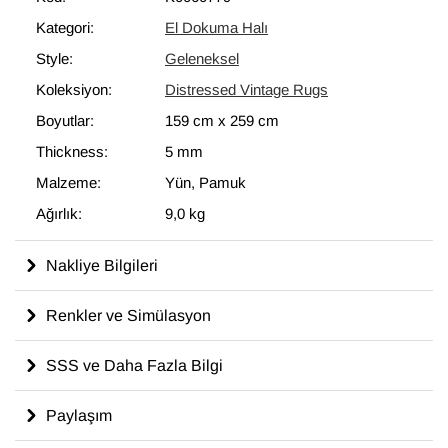
modern dekoru tamamlayan eşsiz görünüme sahip halılar
Kategori:
El Dokuma Halı
ortaya çıkartır.
Style:
Geleneksel
159 cm x 259 cm
ölçülerinde olan bu halı, pamuktan üzerine
yün ile dokunmuştur.
Koleksiyon:
Distressed Vintage Rugs
Boyutlar:
159 cm
x
259 cm
Thickness:
5 mm
Malzeme:
Yün, Pamuk
Ağırlık:
9,0 kg
Nakliye Bilgileri
Renkler ve Simülasyon
SSS ve Daha Fazla Bilgi
Paylaşım