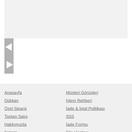
El Dokuma Vintage Halı
- K0060330
150 cm x 260 cm
16.646
TL
Anasayfa
Müşteri Görüşleri
Dükkan
İşlem Rehberi
Özel Sipariş
İade & İptal Politikası
Toptan Satış
SSS
Hakkımızda
İade Formu