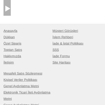
Anasayfa
Müşteri Görüşleri
Dükkan
İşlem Rehberi
Özel Sipariş
İade & İptal Politikası
Toptan Satış
SSS
Hakkımızda
İade Formu
İletişim
Site Haritası
Bej, Kahverengi Fas Stili El Dokuma Tülü
- K0028234
Mesafeli Satış Sözleşmesi
Kişisel Veriler Politikası
Genel Aydınlatma Metni
Elektronik Ticari İleti Aydınlatma
Metni