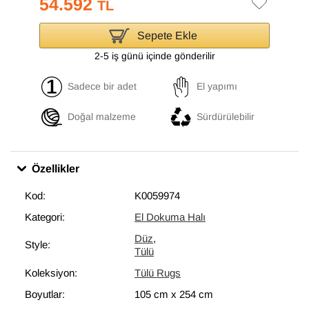
54.592
TL
Sepete Ekle
2-5 iş günü içinde gönderilir
Sadece bir adet
El yapımı
Doğal malzeme
Sürdürülebilir
Özellikler
Kod:
K0059974
Kategori:
El Dokuma Halı
Düz
,
Style:
Tülü
Koleksiyon:
Tülü Rugs
Boyutlar:
105 cm
x
254 cm