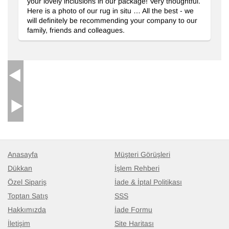
your lovely inclusions in our package! Very thoughtful.
Here is a photo of our rug in situ … All the best - we
will definitely be recommending your company to our
family, friends and colleagues.
Anasayfa
Müşteri Görüşleri
Dükkan
İşlem Rehberi
Özel Sipariş
İade & İptal Politikası
Toptan Satış
SSS
Hakkımızda
İade Formu
İletişim
Site Haritası