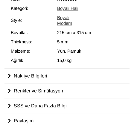
İstenen doygunluk seviyesine ve tonlara ulaşmak için birkaç
Kategori:
Boyalı Halı
kez boyanır. Bu muhteşem dönüşüm, modern dekoru
Boyalı
,
tamamlayan eşsiz görünüme sahip halılar ortaya çıkartır ve
Style:
Modern
çağdaş sanatın bir parçası olarak düşünülebilir.
Boyutlar:
215 cm
x
315 cm
Thickness:
5 mm
Malzeme:
Yün, Pamuk
Ağırlık:
15,0 kg
Nakliye Bilgileri
Renkler ve Simülasyon
SSS ve Daha Fazla Bilgi
Paylaşım