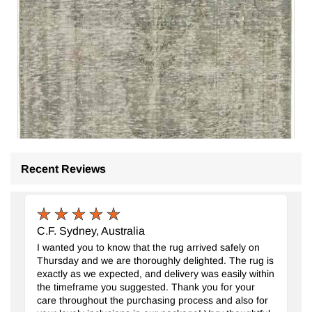
Recent Reviews
C.F. Sydney, Australia
I wanted you to know that the rug arrived safely on
Gri Boyalı El Dokuma Vintage Halı
- K0056118
Thursday and we are thoroughly delighted. The rug is
188 cm x 267 cm
exactly as we expected, and delivery was easily within
23.706
TL
the timeframe you suggested. Thank you for your
care throughout the purchasing process and also for