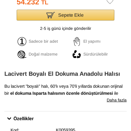
54.232
TL
Sepete Ekle
2-5 iş günü içinde gönderilir
Sadece bir adet
El yapımı
Doğal malzeme
Sürdürülebilir
Lacivert Boyalı El Dokuma Anadolu Halısı
Bu lacivert "boyalı" halı, 60'lı veya 70'li yıllarda dokunan orijinal
bir
el dokuma Isparta halısının özenle dönüştürülmesi
ile
ortaya çıkmıştır. Yün ve pamuktan dokunan bu halı,
215 cm x
Daha fazla
315 cm
ölçülerindedir.
Bu dönüşüm süreci, halının havını düşürmek için el makineleri
Özellikler
ile traşlamayla başlar. Daha sonra renkleri azaltmak için bir dizi
işlemden geçirilirler. Artık tek renkte boyanmaya hazırdırlar.
Kod:
K0059395