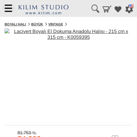
Menü
BOYALI HALI
BÜYÜK
VINTAGE
81.753
TL